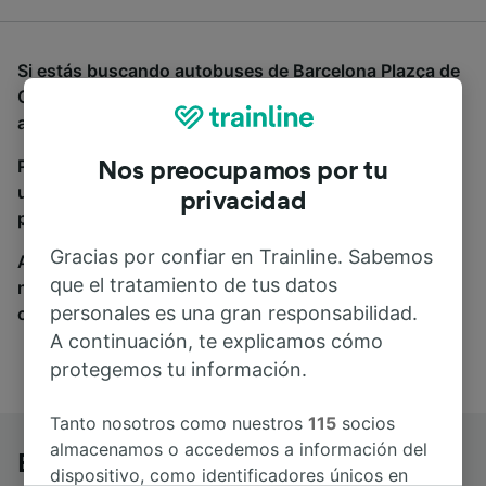
Si estás buscando autobuses de Barcelona Plazça de
Catalunya a Tolosa (Francia), estás en el sitio
adecuado.
Para encontrar billetes de autobús, simplemente haz
Nos preocupamos por tu
una búsqueda y nosotros compararemos horarios y
privacidad
precios tanto de tren como de autobús.
Gracias por confiar en Trainline. Sabemos
A donde quiera que vayas, tu viaje empieza con
que el tratamiento de tus datos
nosotros. Encuentra billetes de más de 170
personales es una gran responsabilidad.
compañías de tren y autobús.
A continuación, te explicamos cómo
protegemos tu información.
Tanto nosotros como nuestros
115
socios
almacenamos o accedemos a información del
Barcelona Plazça de Catalunya a
dispositivo, como identificadores únicos en