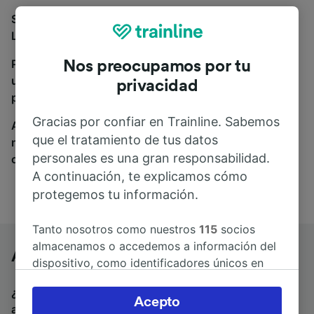
Si estás buscando autobuses de Angers St-Laud a
Lorient, estás en el sitio adecuado.
Para encontrar billetes de autobús, simplemente haz
Nos preocupamos por tu
una búsqueda y nosotros compararemos horarios y
privacidad
precios tanto de tren como de autobús.
Gracias por confiar en Trainline. Sabemos
A donde quiera que vayas, tu viaje empieza con
que el tratamiento de tus datos
nosotros. Encuentra billetes de más de 170
personales es una gran responsabilidad.
compañías de tren y autobús.
A continuación, te explicamos cómo
protegemos tu información.
Tanto nosotros como nuestros
115
socios
almacenamos o accedemos a información del
Angers St-Laud a Lorient en autobús
dispositivo, como identificadores únicos en
las cookies para tratar datos personales.
¿Estás buscando un billete de vuelta para volver en
Puedes aceptar o administrar tus preferencias
Acepto
autobús? Visita
autobuses de Lorient a Angers St-
haciendo clic abajo, incluido el derecho de