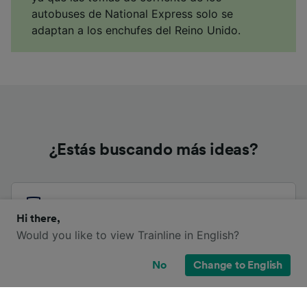
autobuses de National Express solo se
adaptan a los enchufes del Reino Unido.
¿Estás buscando más ideas?
Autobuses de Anerley
Hi there,
Would you like to view Trainline in English?
Autobuses de Reigate
No
Change to English
Otras rutas de autobús