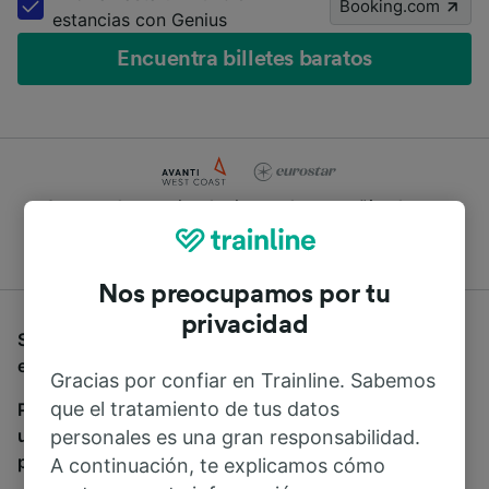
Booking.com
estancias con Genius
Encuentra billetes baratos
Compara los precios de cientos de compañías de tren
y autobús
Nos preocupamos por tu
privacidad
Si estás buscando autobuses de Anerley a Reigate,
estás en el sitio adecuado.
Gracias por confiar en Trainline. Sabemos
que el tratamiento de tus datos
Para encontrar billetes de autobús, simplemente haz
una búsqueda y nosotros compararemos horarios y
personales es una gran responsabilidad.
precios tanto de tren como de autobús.
A continuación, te explicamos cómo