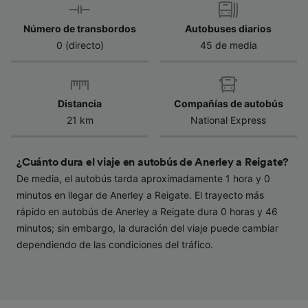
características del dispositivo para su
identificación. Almacenar la información en un
Número de transbordos
Autobuses diarios
dispositivo y/o acceder a ella. Publicidad y
0 (directo)
45 de media
contenido personalizados, medición de
publicidad y contenido, investigación de
audiencia y desarrollo de servicios.
Distancia
Compañías de autobús
Lista de asociados (proveedores)
21 km
National Express
¿Cuánto dura el viaje en autobús de Anerley a Reigate?
De media, el autobús tarda aproximadamente 1 hora y 0
minutos en llegar de Anerley a Reigate. El trayecto más
rápido en autobús de Anerley a Reigate dura 0 horas y 46
minutos; sin embargo, la duración del viaje puede cambiar
dependiendo de las condiciones del tráfico.