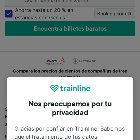
Añadir tarjeta de fidelización
Ahorra hasta un 20 % en
Booking.com
estancias con Genius
Encuentra billetes baratos
Compara los precios de cientos de compañías de tren
y autobús
Nos preocupamos por tu
Si estás buscando autobuses de Aeropuerto de
privacidad
Heathrow a Garston (Hertfordshire), estás en el sitio
adecuado.
Gracias por confiar en Trainline. Sabemos
que el tratamiento de tus datos
Para encontrar billetes de autobús, simplemente haz