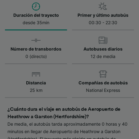
tratamos los datos para proporcionar:
Utilizar datos de localización geográfica
Duración del trayecto
Primer y último autobús
precisa. Analizar activamente las
desde 35min
00:30 - 22:30
características del dispositivo para su
identificación. Almacenar la información en un
dispositivo y/o acceder a ella. Publicidad y
contenido personalizados, medición de
Número de transbordos
Autobuses diarios
publicidad y contenido, investigación de
audiencia y desarrollo de servicios.
0 (directo)
12 de media
Lista de asociados (proveedores)
Distancia
Compañías de autobús
25 km
National Express
¿Cuánto dura el viaje en autobús de Aeropuerto de
Heathrow a Garston (Hertfordshire)?
De media, el autobús tarda aproximadamente 0 horas y 40
minutos en llegar de Aeropuerto de Heathrow a Garston
(Hertfordshire). El trayecto más rápido en autobús de