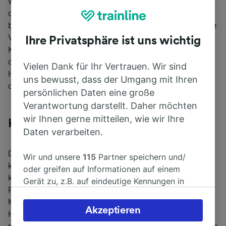
wenn im Herbst die Blätter fallen, stechen die Farben
der urigen Fachwerkhäuser besonders heraus. Ein
beliebter Punkt für Besucher ist das Stadtviertel Petite
Venise, in dem ihr durch verwinkelte Gassen und am
Ihre Privatsphäre ist uns wichtig
Kanal entlang spazieren könnt. Hier werden auch auf
deutsch und französisch geführte Fahrten in kleinen
Vielen Dank für Ihr Vertrauen. Wir sind
Holzbooten angeboten, die auf der Lauch, dem Kanal
uns bewusst, dass der Umgang mit Ihren
der Stadt, entlangführen.
persönlichen Daten eine große
Verantwortung darstellt. Daher möchten
wir Ihnen gerne mitteilen, wie wir Ihre
Kopenhagen, Dänemark
Daten verarbeiten.
Die mit knapp 600.000 Einwohnern vergleichsweise
Wir und unsere
115
Partner speichern und/
kleine Hauptstadt ist das Zentrum Dänemarks -
oder greifen auf Informationen auf einem
kulturell sowie politisch denn hier tagt nicht nur das
Gerät zu, z.B. auf eindeutige Kennungen in
Parlament, sondern auch Staatsoberhaupt Königin
Cookies, um personenbezogene Daten zu
Margarethe II. residiert im Stadtzentrum. Die
verarbeiten. Sie können Ihre Präferenzen
Akzeptieren
Hafenstadt liegt auf mehreren Inseln verteilt und ist
akzeptieren oder verwalten, einschließlich