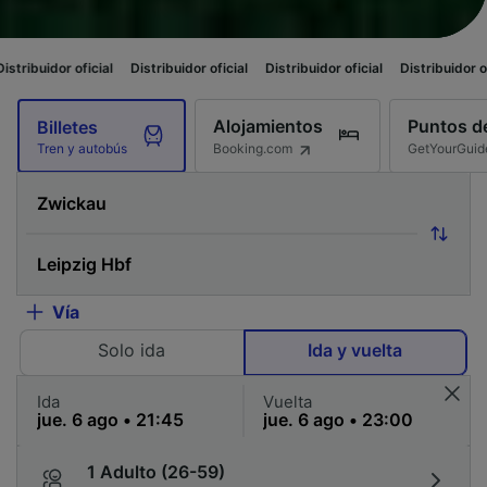
cial
Distribuidor oficial
Distribuidor oficial
Distribuidor oficial
Distrib
Alojamientos
Puntos de
Billetes
Booking.com
GetYourGuid
Tren y autobús
Vía
Solo ida
Ida y vuelta
Ida
Vuelta
1 Adulto (26-59)