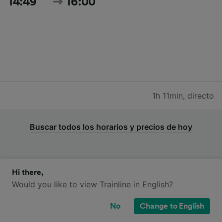
14:49
16:00
1h 11min
,
directo
Buscar todos los horarios y precios de hoy
Hi there,
Would you like to view Trainline in English?
Trenes Deutsche Bahn de Zwickau a
Leipzig Hbf
No
Change to English