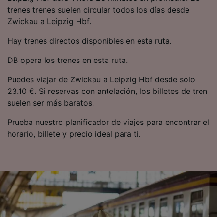
precisa. Analizar activamente las
trenes trenes suelen circular todos los días desde
características del dispositivo para su
Zwickau a Leipzig Hbf.
identificación. Almacenar la información en un
dispositivo y/o acceder a ella. Publicidad y
Hay trenes directos disponibles en esta ruta.
contenido personalizados, medición de
publicidad y contenido, investigación de
DB opera los trenes en esta ruta.
audiencia y desarrollo de servicios.
Puedes viajar de Zwickau a Leipzig Hbf desde solo
Lista de asociados (proveedores)
23.10 €. Si reservas con antelación, los billetes de tren
suelen ser más baratos.
Prueba nuestro planificador de viajes para encontrar el
horario, billete y precio ideal para ti.