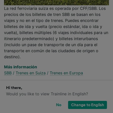
La red ferroviaria suiza es operada por CFF/SBB. Los
precios de los billetes de tren SBB se basan en los
viajes y no en el tipo de trenes. Puedes encontrar
billetes de ida y vuelta (precio estándar, ida o ida y
vuelta), billetes múltiples (6 viajes individuales para un
itinerario predeterminado) y billetes interurbanos
(incluido un pase de transporte de un día para el
transporte en común de las ciudades de origen o
destino).
Más información
SBB
/
Trenes en Suiza
/
Trenes en Europa
Hi there,
Would you like to view Trainline in English?
¿Qué clases de billetes hay en SBB
Intercity y SBB Eurocity para ir de
No
Change to English
Zúrich a Gstaad?