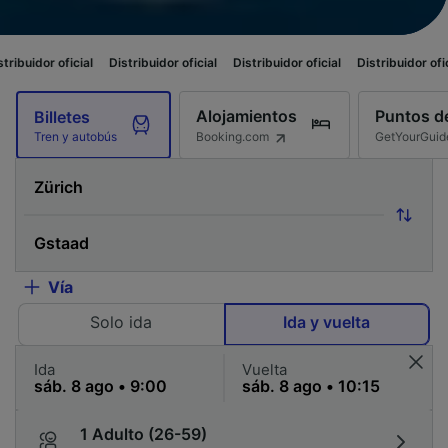
al
Distribuidor oficial
Distribuidor oficial
Distribuidor oficial
Distribui
Alojamientos
Puntos de
Billetes
Booking.com
GetYourGuid
Tren y autobús
Vía
Solo ida
Ida y vuelta
Ida
Vuelta
1 Adulto (26-59)