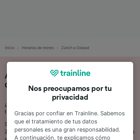
Inicio
Horarios de trenes
Zúrich a Gstaad
Así es viajar en tren de Zúrich a
Gstaad
Nos preocupamos por tu
privacidad
¿Buscas información para ir de Zúrich a Gstaad en
tren? Empieza tu viaje con nosotros.
Gracias por confiar en Trainline. Sabemos
que el tratamiento de tus datos
Se tardan 3 horas 57 minutos de media en viajar de
personales es una gran responsabilidad.
Zúrich a Gstaad en tren. Alrededor de 40 trenes trenes
A continuación, te explicamos cómo
salen cada día en esta ruta.