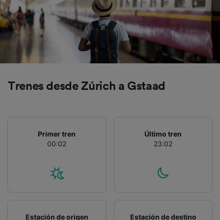
precisa. Analizar activamente las
características del dispositivo para su
identificación. Almacenar la información en un
dispositivo y/o acceder a ella. Publicidad y
contenido personalizados, medición de
publicidad y contenido, investigación de
audiencia y desarrollo de servicios.
Lista de asociados (proveedores)
Trenes desde Zúrich a Gstaad
Primer tren
Último tren
00:02
23:02
Estación de origen
Estación de destino