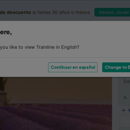
de descuento
si tienes 30 años o menos
Verano Joven 
ere,
Business
Cesta
Mis 
ou like to view Trainline in English?
Resumen del viaje
Horarios
Billetes de tren baratos
Continuar en español
Change to E
De
A