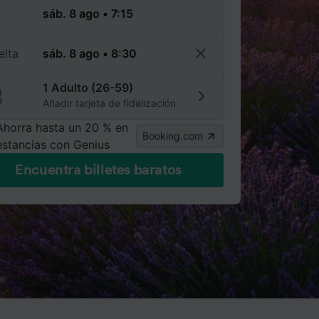
a
elta
1 Adulto (26-59)
Añadir tarjeta de fidelización
Ahorra hasta un 20 % en
Booking.com
estancias con Genius
Encuentra billetes baratos