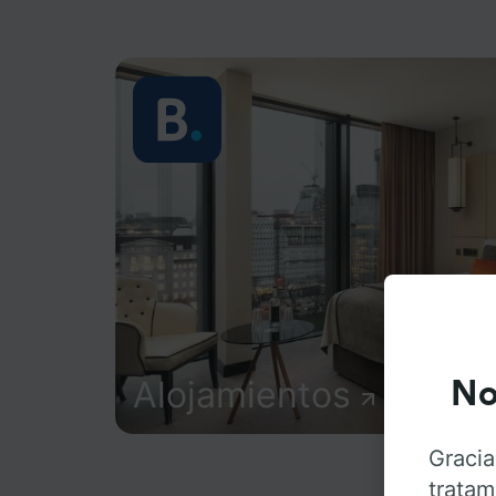
Alojamientos
No
Gracia
tratam