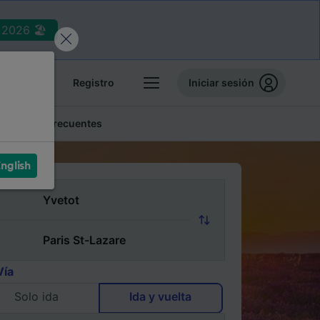
2026 🏖️
reservas
Registro
Iniciar sesión
Preguntas frecuentes
nglish
Vía
Solo ida
Ida y vuelta