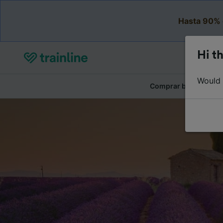
Hasta 90% 
Hi th
Would y
Comprar billetes