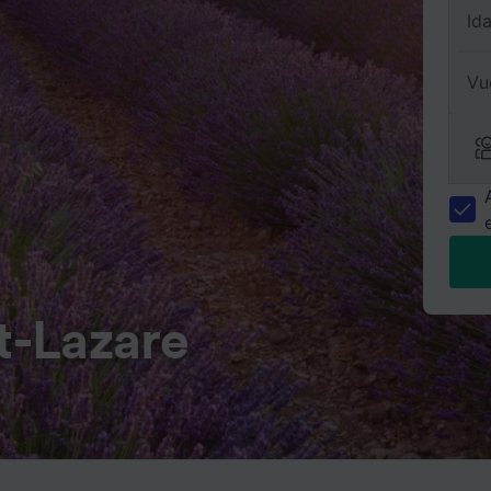
Id
Vu
St-Lazare