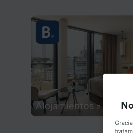
Alojamientos
No
Gracia
tratam