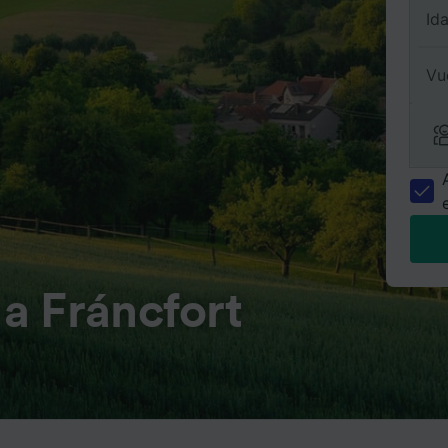
Id
Vu
a Fráncfort