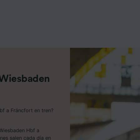
e asociados (proveedores)
e Wiesbaden
f a Fráncfort en tren?
 Wiesbaden Hbf a
enes salen cada día en