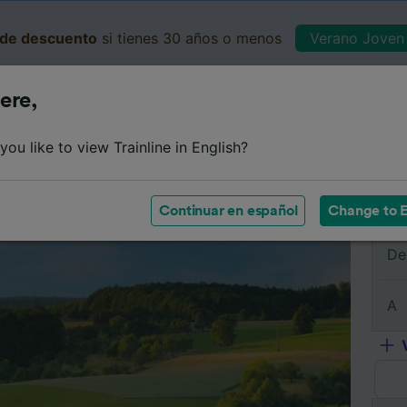
de descuento
si tienes 30 años o menos
Verano Joven 
ere,
Business
Cesta
Mis 
ou like to view Trainline in English?
e
Horarios
Clases
Servicios a bordo
Billetes de 
Continuar en español
Change to E
De
A