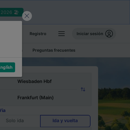
2026 🏖️
reservas
Registro
Iniciar sesión
tren baratos
Preguntas frecuentes
nglish
Vía
Solo ida
Ida y vuelta