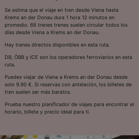
precisa. Analizar activamente las
Se estima que el viaje en tren desde Viena hasta
características del dispositivo para su
identificación. Almacenar la información en un
Krems an der Donau dura 1 hora 12 minutos en
dispositivo y/o acceder a ella. Publicidad y
promedio. 66 trenes trenes suelen circular todos los
contenido personalizados, medición de
días desde Viena a Krems an der Donau.
publicidad y contenido, investigación de
audiencia y desarrollo de servicios.
Hay trenes directos disponibles en esta ruta.
Lista de asociados (proveedores)
DB, ÖBB y ICE son los operadores ferroviarios en esta
ruta.
Puedes viajar de Viena a Krems an der Donau desde
solo 9.90 €. Si reservas con antelación, los billetes de
tren suelen ser más baratos.
Prueba nuestro planificador de viajes para encontrar el
horario, billete y precio ideal para ti.