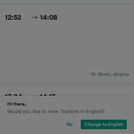
12:52
14:08
1h 16min
,
directo
13:04
14:13
Hi there,
Would you like to view Trainline in English?
No
Change to English