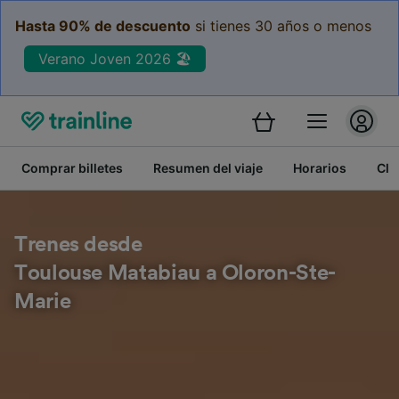
Hasta 90% de descuento
si tienes 30 años o menos
Verano Joven 2026 🏖️
Comprar billetes
Resumen del viaje
Horarios
Cla
Trenes desde
Toulouse Matabiau a Oloron-Ste-
Marie