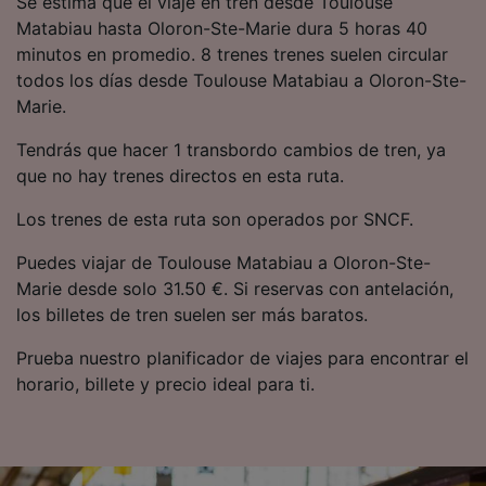
Se estima que el viaje en tren desde Toulouse
precisa. Analizar activamente las
Matabiau hasta Oloron-Ste-Marie dura 5 horas 40
características del dispositivo para su
minutos en promedio. 8 trenes trenes suelen circular
identificación. Almacenar la información en un
dispositivo y/o acceder a ella. Publicidad y
todos los días desde Toulouse Matabiau a Oloron-Ste-
contenido personalizados, medición de
Marie.
publicidad y contenido, investigación de
audiencia y desarrollo de servicios.
Tendrás que hacer 1 transbordo cambios de tren, ya
que no hay trenes directos en esta ruta.
Lista de asociados (proveedores)
Los trenes de esta ruta son operados por SNCF.
Puedes viajar de Toulouse Matabiau a Oloron-Ste-
Marie desde solo 31.50 €. Si reservas con antelación,
los billetes de tren suelen ser más baratos.
Prueba nuestro planificador de viajes para encontrar el
horario, billete y precio ideal para ti.