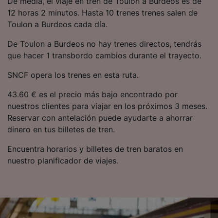
De media, el viaje en tren de Toulon a Burdeos es de
precisa. Analizar activamente las
12 horas 2 minutos. Hasta 10 trenes trenes salen de
características del dispositivo para su
Toulon a Burdeos cada día.
identificación. Almacenar la información en un
dispositivo y/o acceder a ella. Publicidad y
De Toulon a Burdeos no hay trenes directos, tendrás
contenido personalizados, medición de
publicidad y contenido, investigación de
que hacer 1 transbordo cambios durante el trayecto.
audiencia y desarrollo de servicios.
SNCF opera los trenes en esta ruta.
Lista de asociados (proveedores)
43.60 € es el precio más bajo encontrado por
nuestros clientes para viajar en los próximos 3 meses.
Reservar con antelación puede ayudarte a ahorrar
dinero en tus billetes de tren.
Encuentra horarios y billetes de tren baratos en
nuestro planificador de viajes.