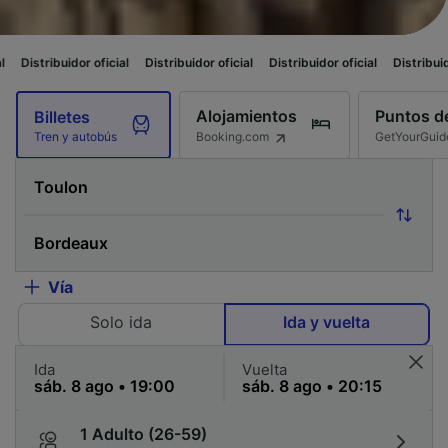
oficial
Distribuidor oficial
Distribuidor oficial
Distribuidor oficial
Dist
Alojamientos
Puntos de
Billetes
Booking.com
GetYourGuid
Tren y autobús
Vía
Solo ida
Ida y vuelta
Ida
Vuelta
1 Adulto (26-59)