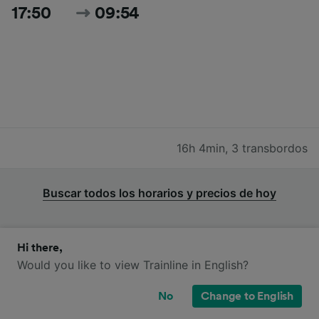
17:50
09:54
16h 4min
,
3 transbordos
Buscar todos los horarios y precios de hoy
Hi there,
Would you like to view Trainline in English?
Trenes Intercités y SNCF de Toulon a
No
Change to English
Burdeos