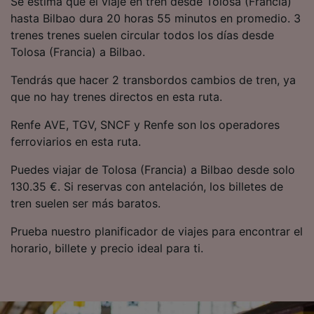
Se estima que el viaje en tren desde Tolosa (Francia)
precisa. Analizar activamente las
hasta Bilbao dura 20 horas 55 minutos en promedio. 3
características del dispositivo para su
trenes trenes suelen circular todos los días desde
identificación. Almacenar la información en un
dispositivo y/o acceder a ella. Publicidad y
Tolosa (Francia) a Bilbao.
contenido personalizados, medición de
publicidad y contenido, investigación de
Tendrás que hacer 2 transbordos cambios de tren, ya
audiencia y desarrollo de servicios.
que no hay trenes directos en esta ruta.
Lista de asociados (proveedores)
Renfe AVE, TGV, SNCF y Renfe son los operadores
ferroviarios en esta ruta.
Puedes viajar de Tolosa (Francia) a Bilbao desde solo
130.35 €. Si reservas con antelación, los billetes de
tren suelen ser más baratos.
Prueba nuestro planificador de viajes para encontrar el
horario, billete y precio ideal para ti.