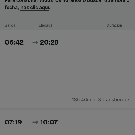
Para consultar todos los horarios o buscar otra hora o
fecha,
haz clic aquí
.
Salida
Llegada
Duración
06:42
20:28
13h 46min
,
3 transbordos
07:19
10:07