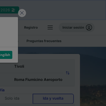
2026 🏖️
reservas
Registro
Iniciar sesión
tren baratos
Preguntas frecuentes
nglish
Vía
Solo ida
Ida y vuelta