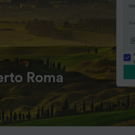
Id
Vu
uerto Roma