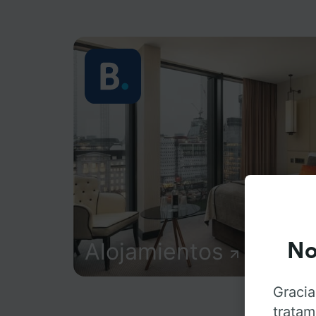
Alojamientos
No
Gracia
tratam