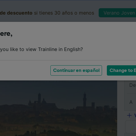
de descuento
si tienes 30 años o menos
Verano Joven 
ere,
Business
Cesta
Mis 
ou like to view Trainline in English?
e
Horarios
Clases
Servicios a bordo
Billetes de 
Continuar en español
Change to E
De
A