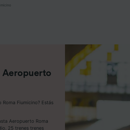
umicino
e asociados (proveedores)
 a Aeropuerto
to Roma Fiumicino? Estás
 hasta Aeropuerto Roma
io. 25 trenes trenes