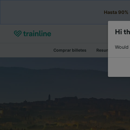
Hasta 90% 
Hi th
Would y
Comprar billetes
Resumen del viaj