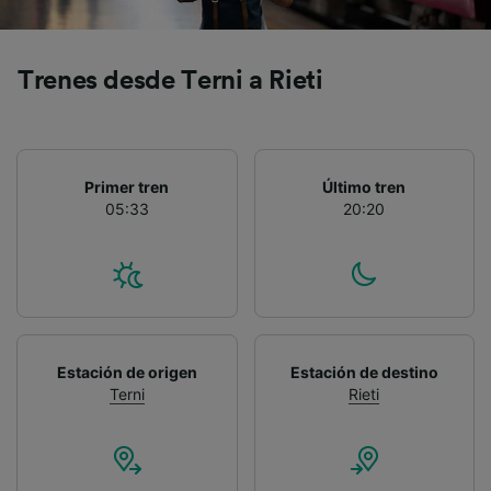
precisa. Analizar activamente las
características del dispositivo para su
identificación. Almacenar la información en un
Trenes desde Terni a Rieti
dispositivo y/o acceder a ella. Publicidad y
contenido personalizados, medición de
publicidad y contenido, investigación de
audiencia y desarrollo de servicios.
Lista de asociados (proveedores)
Primer tren
Último tren
05:33
20:20
Estación de origen
Estación de destino
Terni
Rieti