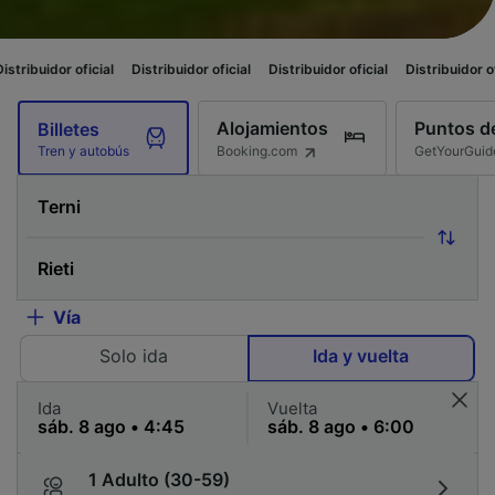
ficial
Distribuidor oficial
Distribuidor oficial
Distribuidor oficial
Distr
Alojamientos
Puntos de
Billetes
Booking.com
GetYourGuid
Tren y autobús
Vía
Solo ida
Ida y vuelta
Ida
Vuelta
1 Adulto (30-59)