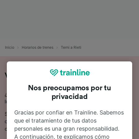
Inicio
Horarios de trenes
Terni a Rieti
Viaje en tren de Terni a Rieti
Nos preocupamos por tu
¿Quieres viajar en tren de Terni a Rieti? Estás en el
privacidad
lugar adecuado.
Gracias por confiar en Trainline. Sabemos
Se estima que el viaje en tren desde Terni hasta Rieti
que el tratamiento de tus datos
dura 45 minutos en promedio. 13 trenes trenes suelen
personales es una gran responsabilidad.
circular todos los días desde Terni a Rieti.
A continuación, te explicamos cómo