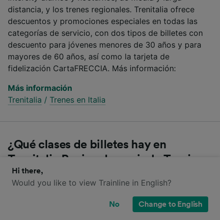
distancia, y los trenes regionales. Trenitalia ofrece
descuentos y promociones especiales en todas las
categorías de servicio, con dos tipos de billetes con
descuento para jóvenes menores de 30 años y para
mayores de 60 años, así como la tarjeta de
fidelización CartaFRECCIA. Más información:
Más información
Trenitalia
/
Trenes en Italia
¿Qué clases de billetes hay en
Trenitalia Regional para ir de Terni a
Hi there,
Rieti?
Would you like to view Trainline in English?
Compara las diferentes clases que ofrece Trenitalia
No
Change to English
Regional para viajar de Terni a Rieti