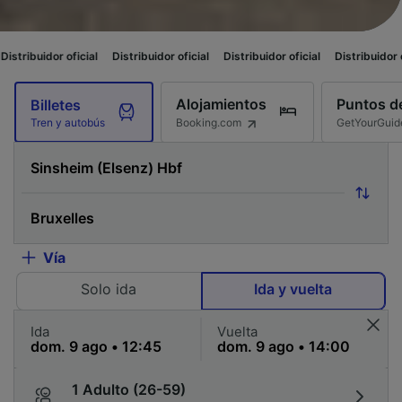
ial
Distribuidor oficial
Distribuidor oficial
Distribuidor oficial
Distribu
Alojamientos
Puntos de
Billetes
Booking.com
GetYourGuid
Tren y autobús
Vía
Solo ida
Ida y vuelta
Ida
Vuelta
1 Adulto (26-59)