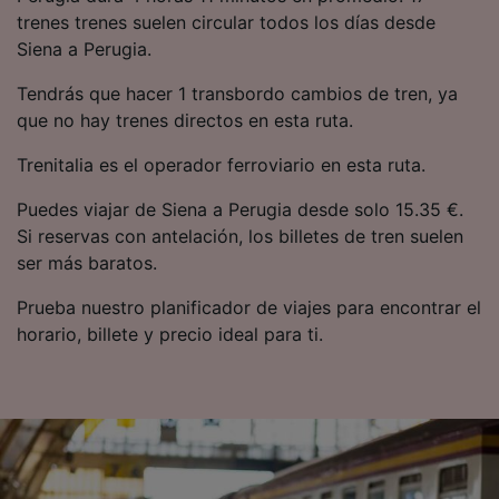
precisa. Analizar activamente las
trenes trenes suelen circular todos los días desde
características del dispositivo para su
Siena a Perugia.
identificación. Almacenar la información en un
dispositivo y/o acceder a ella. Publicidad y
Tendrás que hacer 1 transbordo cambios de tren, ya
contenido personalizados, medición de
que no hay trenes directos en esta ruta.
publicidad y contenido, investigación de
audiencia y desarrollo de servicios.
Trenitalia es el operador ferroviario en esta ruta.
Lista de asociados (proveedores)
Puedes viajar de Siena a Perugia desde solo 15.35 €.
Si reservas con antelación, los billetes de tren suelen
ser más baratos.
Prueba nuestro planificador de viajes para encontrar el
horario, billete y precio ideal para ti.