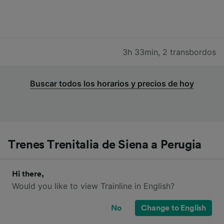
3h 33min
,
2 transbordos
Buscar todos los horarios y precios de hoy
Trenes Trenitalia de Siena a Perugia
Puedes viajar de Siena a Perugia en trenes Trenitalia.
Hi there,
Por favor ten en cuenta que el trayecto de estos
Would you like to view Trainline in English?
trenes puede no ser directo desde Siena a Perugia,
por lo que es conveniente que compruebes si es
No
Change to English
necesario hacer transbordo al buscar tus billetes.