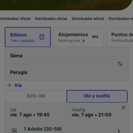
ficial
Distribuidor oficial
Distribuidor oficial
Distribuidor oficial
Distr
Alojamientos
Puntos de
Billetes
Booking.com
GetYourGuid
Tren y autobús
Vía
Solo ida
Ida y vuelta
Ida
Vuelta
1 Adulto (30-59)