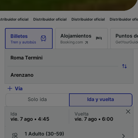
cial
Distribuidor oficial
Distribuidor oficial
Distribuidor oficial
Distrib
Alojamientos
Puntos de
Billetes
Booking.com
GetYourGuid
Tren y autobús
Vía
Solo ida
Ida y vuelta
Ida
Vuelta
1 Adulto (30-59)