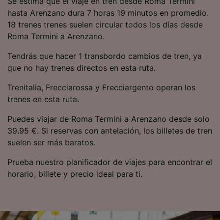
Se estima que el viaje en tren desde Roma Termini
precisa. Analizar activamente las
hasta Arenzano dura 7 horas 19 minutos en promedio.
características del dispositivo para su
18 trenes trenes suelen circular todos los días desde
identificación. Almacenar la información en un
dispositivo y/o acceder a ella. Publicidad y
Roma Termini a Arenzano.
contenido personalizados, medición de
publicidad y contenido, investigación de
Tendrás que hacer 1 transbordo cambios de tren, ya
audiencia y desarrollo de servicios.
que no hay trenes directos en esta ruta.
Lista de asociados (proveedores)
Trenitalia, Frecciarossa y Frecciargento operan los
trenes en esta ruta.
Puedes viajar de Roma Termini a Arenzano desde solo
39.95 €. Si reservas con antelación, los billetes de tren
suelen ser más baratos.
Prueba nuestro planificador de viajes para encontrar el
horario, billete y precio ideal para ti.