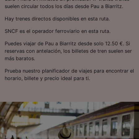
precisa. Analizar activamente las
suelen circular todos los días desde Pau a Biarritz.
características del dispositivo para su
identificación. Almacenar la información en un
Hay trenes directos disponibles en esta ruta.
dispositivo y/o acceder a ella. Publicidad y
contenido personalizados, medición de
SNCF es el operador ferroviario en esta ruta.
publicidad y contenido, investigación de
audiencia y desarrollo de servicios.
Puedes viajar de Pau a Biarritz desde solo 12.50 €. Si
reservas con antelación, los billetes de tren suelen ser
Lista de asociados (proveedores)
más baratos.
Prueba nuestro planificador de viajes para encontrar el
horario, billete y precio ideal para ti.