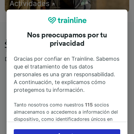
Actividades
Nos preocupamos por tu
¿Qué piensan nuestros clientes de
privacidad
Trainline?
Gracias por confiar en Trainline. Sabemos
Descubre reseñas reales de nuestros viajeros
que el tratamiento de tus datos
personales es una gran responsabilidad.
A continuación, te explicamos cómo
protegemos tu información.
Tanto nosotros como nuestros
115
socios
almacenamos o accedemos a información del
dispositivo, como identificadores únicos en
las cookies para tratar datos personales.
Puedes aceptar o administrar tus preferencias