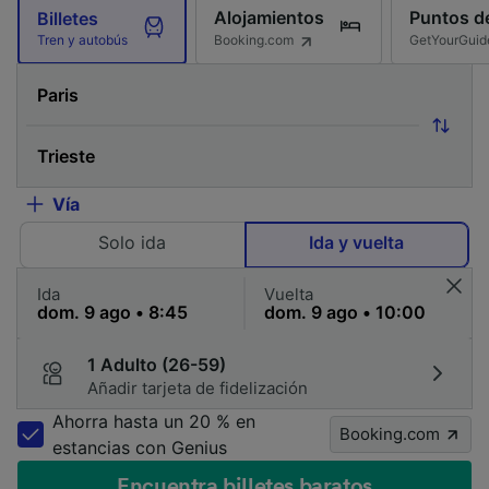
Alojamientos
Puntos de
Billetes
Booking.com
GetYourGuid
Tren y autobús
Vía
Solo ida
Ida y vuelta
Ida
Vuelta
1 Adulto (26-59)
Añadir tarjeta de fidelización
Ahorra hasta un 20 % en
Booking.com
estancias con Genius
Encuentra billetes baratos