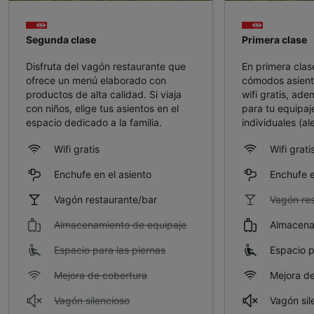
Segunda clase
Primera clase
Disfruta del vagón restaurante que
En primera clase
ofrece un menú elaborado con
cómodos asiento
productos de alta calidad. Si viaja
wifi gratis, ad
con niños, elige tus asientos en el
para tu equipaj
espacio dedicado a la familia.
individuales (a
Wifi gratis
Wifi grati
Enchufe en el asiento
Enchufe e
Vagón restaurante/bar
Vagón res
Almacenamiento de equipaje
Almacena
Espacio para las piernas
Espacio p
Mejora de cobertura
Mejora de
Vagón silencioso
Vagón sil