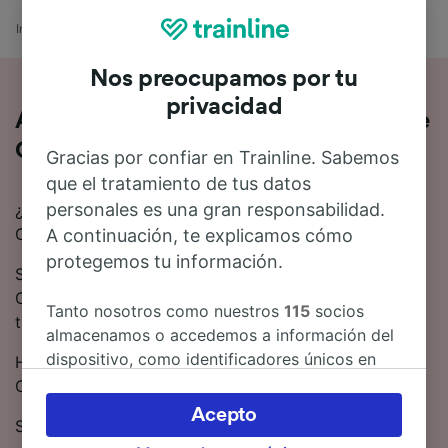
Inicio
Horarios de trenes
Olten a Genève Cornavin
Nos preocupamos por tu
privacidad
Así es viajar en tren de Olten a Genève
Cornavin
Gracias por confiar en Trainline. Sabemos
que el tratamiento de tus datos
personales es una gran responsabilidad.
¿Buscas información para ir de Olten a Genève
Cornavin en tren? Empieza tu viaje con nosotros.
A continuación, te explicamos cómo
protegemos tu información.
Se tardan 2 horas 55 minutos de media en viajar de
Olten a Genève Cornavin en tren. Alrededor de 55
Tanto nosotros como nuestros
115
socios
trenes trenes salen cada día en esta ruta.
almacenamos o accedemos a información del
dispositivo, como identificadores únicos en
Hay trenes directos que conectan Olten y Genève
las cookies para tratar datos personales.
Cornavin.
Puedes aceptar o administrar tus preferencias
Acepto
SBB opera los trenes en esta ruta.
haciendo clic abajo, incluido el derecho de