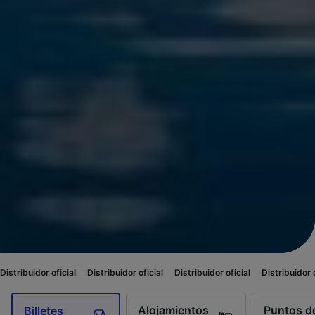
cial
Distribuidor oficial
Distribuidor oficial
Distribuidor oficial
Distrib
Alojamientos
Puntos de
Billetes