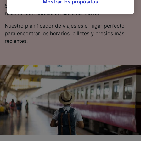
Mostrar los propósitos
oposición en función de tu interés legítimo o,
Si quieres comprar billetes a un precio más bajo,
en cualquier momento, a través de la página
reservar con antelación suele ser clave.
de la política de privacidad. Tus preferencias
se notificarán a nuestros socios y no
Nuestro planificador de viajes es el lugar perfecto
afectarán a los datos de navegación. Tus
para encontrar los horarios, billetes y precios más
datos no se utilizarán con fines de rastreo si
recientes.
no nos has dado consentimiento para ello.
Tanto nosotros como nuestros asociados
tratamos los datos para proporcionar:
Utilizar datos de localización geográfica
precisa. Analizar activamente las
características del dispositivo para su
identificación. Almacenar la información en un
dispositivo y/o acceder a ella. Publicidad y
contenido personalizados, medición de
publicidad y contenido, investigación de
audiencia y desarrollo de servicios.
Lista de asociados (proveedores)