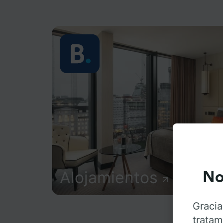
Alojamientos
No
Gracia
tratam