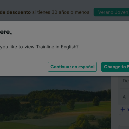
de descuento
si tienes 30 años o menos
Verano Joven 
ere,
Business
Cesta
Mis 
ou like to view Trainline in English?
e
Horarios
Clases
Servicios a bordo
Billetes de 
Continuar en español
Change to E
De
A