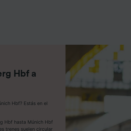
e asociados (proveedores)
erg Hbf a
únich Hbf? Estás en el
rg Hbf hasta Múnich Hbf
s trenes suelen circular