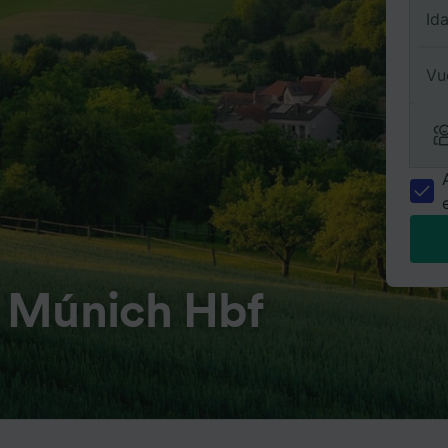
Id
Vu
 Múnich Hbf