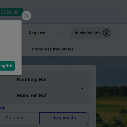
2026 🏖️
reservas
Registro
Iniciar sesión
tren baratos
Preguntas frecuentes
nglish
Vía
Solo ida
Ida y vuelta