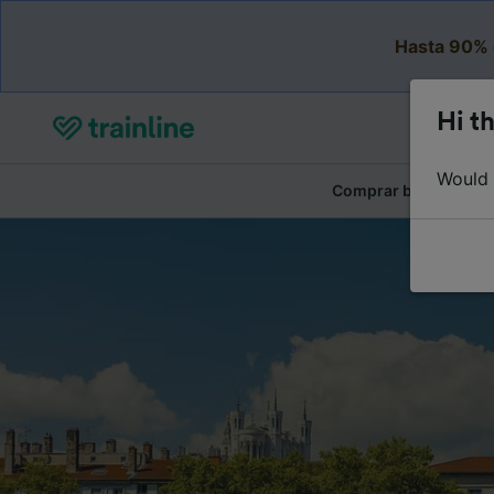
Hasta 90% 
Hi th
Would y
Comprar billetes