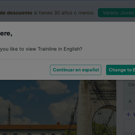
de descuento
si tienes 30 años o menos
Verano Joven 
ere,
Business
Cesta
Mis 
ou like to view Trainline in English?
Resumen del viaje
Horarios
Billetes de tren baratos
Continuar en español
Change to E
De
A