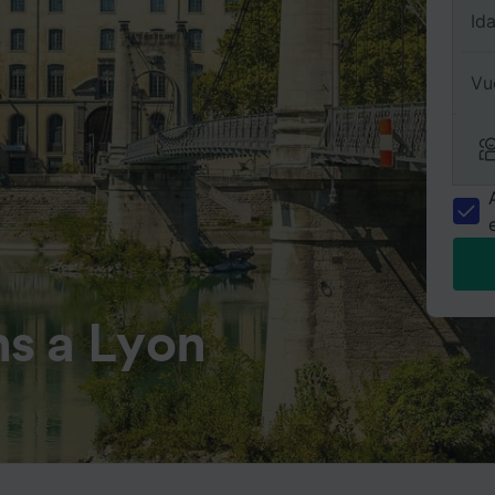
Id
Vu
s a Lyon