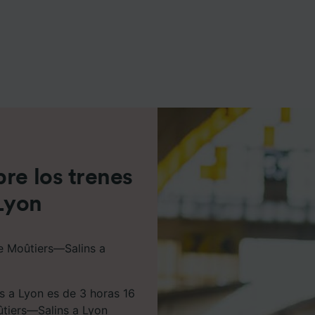
e asociados (proveedores)
re los trenes
Lyon
de Moûtiers—Salins a
s a Lyon es de 3 horas 16
ûtiers—Salins a Lyon