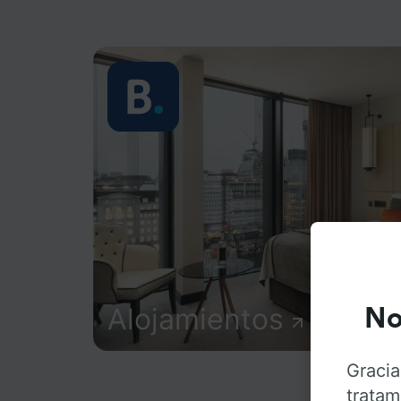
Alojamientos
No
Gracia
tratam