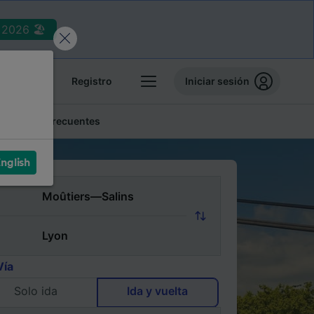
2026 🏖️
reservas
Registro
Iniciar sesión
Preguntas frecuentes
nglish
Vía
Solo ida
Ida y vuelta