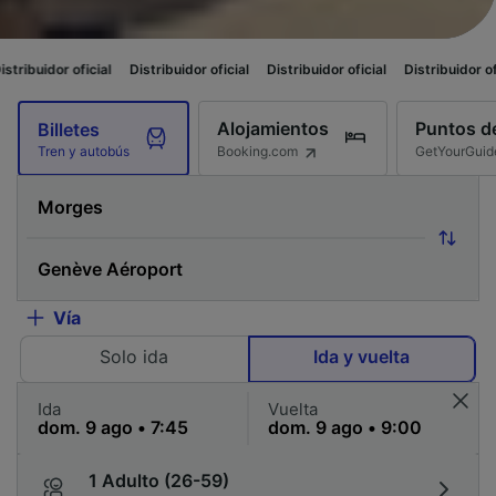
ficial
Distribuidor oficial
Distribuidor oficial
Distribuidor oficial
Distr
Alojamientos
Puntos de
Billetes
Booking.com
GetYourGuid
Tren y autobús
Vía
Solo ida
Ida y vuelta
Ida
Vuelta
1 Adulto (26-59)