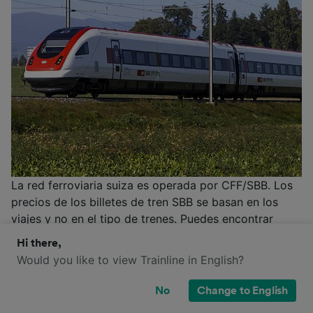
La red ferroviaria suiza es operada por CFF/SBB. Los
precios de los billetes de tren SBB se basan en los
viajes y no en el tipo de trenes. Puedes encontrar
billetes de ida y vuelta (precio estándar, ida o ida y
Hi there,
vuelta), billetes múltiples (6 viajes individuales para un
Would you like to view Trainline in English?
itinerario predeterminado) y billetes interurbanos
(incluido un pase de transporte de un día para el
No
Change to English
transporte en común de las ciudades de origen o