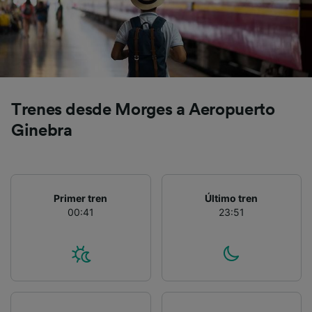
precisa. Analizar activamente las
características del dispositivo para su
identificación. Almacenar la información en un
dispositivo y/o acceder a ella. Publicidad y
contenido personalizados, medición de
publicidad y contenido, investigación de
audiencia y desarrollo de servicios.
Trenes desde Morges a Aeropuerto
Lista de asociados (proveedores)
Ginebra
Primer tren
Último tren
00:41
23:51