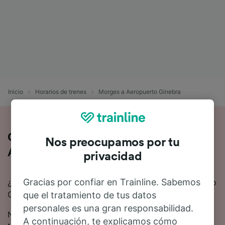
Inicio
Horarios de trenes
Morges a Aeropuerto Ginebra
Cómo es el viaje de Morges a
Nos preocupamos por tu
Aeropuerto Ginebra en tren
privacidad
Gracias por confiar en Trainline. Sabemos
¿Estás pensando en ir en tren de Morges a Aeropuerto
Ginebra? Aquí tienes toda la información.
que el tratamiento de tus datos
personales es una gran responsabilidad.
Normalmente se tardan 48 minutos en viajar de
A continuación, te explicamos cómo