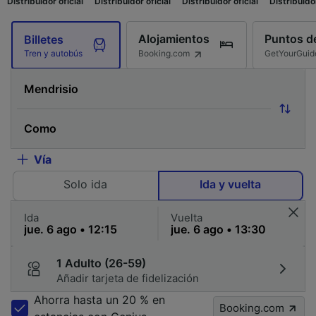
oficial
Distribuidor oficial
Distribuidor oficial
Distribuidor oficial
Dist
Alojamientos
Puntos de
Billetes
Booking.com
GetYourGuid
Tren y autobús
Vía
Solo ida
Ida y vuelta
Ida
Vuelta
1 Adulto (26-59)
Añadir tarjeta de fidelización
Ahorra hasta un 20 % en
Booking.com