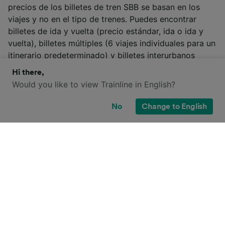
precios de los billetes de tren SBB se basan en los
viajes y no en el tipo de trenes. Puedes encontrar
billetes de ida y vuelta (precio estándar, ida o ida y
vuelta), billetes múltiples (6 viajes individuales para un
itinerario predeterminado) y billetes interurbanos
(incluido un pase de transporte de un día para el
Hi there,
transporte en común de las ciudades de origen o
Would you like to view Trainline in English?
destino).
No
Change to English
Más información
SBB
/
Trenes en Suiza
/
Trenes en Europa
¿Cómo reservar billetes de tren
baratos de Mendrisio a Como?
1
.
Reserva tu billete de tren con antelación