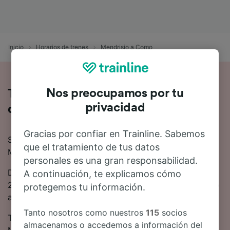
Inicio
Horarios de trenes
Mendrisio a Como
Nos preocupamos por tu
Toda la información sobre los trenes
privacidad
de Mendrisio a Como
Gracias por confiar en Trainline. Sabemos
Si quieres saber más sobre el viaje en tren de
que el tratamiento de tus datos
Mendrisio a Como, no busques más.
personales es una gran responsabilidad.
De media, el viaje en tren de Mendrisio a Como es de
A continuación, te explicamos cómo
20 minutos. Hasta 79 trenes trenes salen de Mendrisio
protegemos tu información.
a Como cada día.
Tanto nosotros como nuestros
115
socios
Tienes disponibles trenes directos que conectan
almacenamos o accedemos a información del