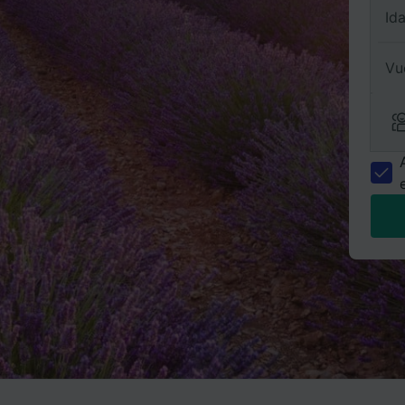
Id
Vu