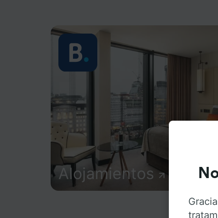
Alojamientos
No
Gracia
tratam