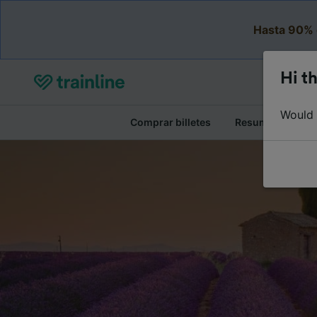
Hasta 90% 
Hi th
Would y
Comprar billetes
Resumen del viaj