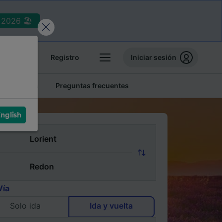
2026 🏖️
reservas
Registro
Iniciar sesión
tren baratos
Preguntas frecuentes
nglish
Vía
Solo ida
Ida y vuelta