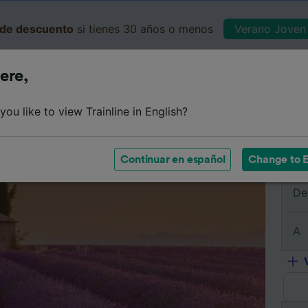
de descuento
si tienes 30 años o menos
Verano Joven 
ere,
Business
Cesta
Mis 
ou like to view Trainline in English?
e
Horarios
Clases
Servicios a bordo
Billetes de 
Continuar en español
Change to E
De
A