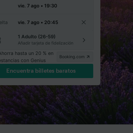
a
elta
1 Adulto (26-59)
Añadir tarjeta de fidelización
Ahorra hasta un 20 % en
Booking.com
estancias con Genius
Encuentra billetes baratos