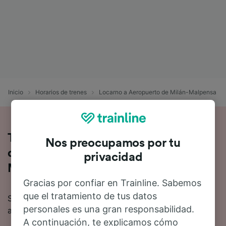
Inicio
Horarios de trenes
Locarno a Aeropuerto de Milán-Malpensa
Toda la información sobre los trenes
Nos preocupamos por tu
de Locarno a Aeropuerto de Milán-
privacidad
Malpensa
Gracias por confiar en Trainline. Sabemos
que el tratamiento de tus datos
Si quieres saber más sobre el viaje en tren de Locarno
personales es una gran responsabilidad.
a Aeropuerto de Milán-Malpensa, no busques más.
A continuación, te explicamos cómo