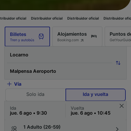
cial
Distribuidor oficial
Distribuidor oficial
Distribuidor oficial
Distrib
Alojamientos
Puntos de
Billetes
Booking.com
GetYourGuid
Tren y autobús
Vía
Solo ida
Ida y vuelta
Ida
Vuelta
1 Adulto (26-59)