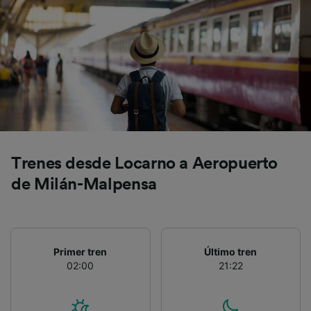
precisa. Analizar activamente las
características del dispositivo para su
identificación. Almacenar la información en un
dispositivo y/o acceder a ella. Publicidad y
contenido personalizados, medición de
publicidad y contenido, investigación de
audiencia y desarrollo de servicios.
Lista de asociados (proveedores)
Trenes desde Locarno a Aeropuerto
de Milán-Malpensa
Primer tren
Último tren
02:00
21:22