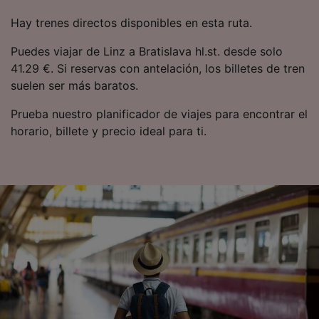
contenido personalizados, medición de
publicidad y contenido, investigación de
Hay trenes directos disponibles en esta ruta.
audiencia y desarrollo de servicios.
Puedes viajar de Linz a Bratislava hl.st. desde solo
Lista de asociados (proveedores)
41.29 €. Si reservas con antelación, los billetes de tren
suelen ser más baratos.
Prueba nuestro planificador de viajes para encontrar el
horario, billete y precio ideal para ti.