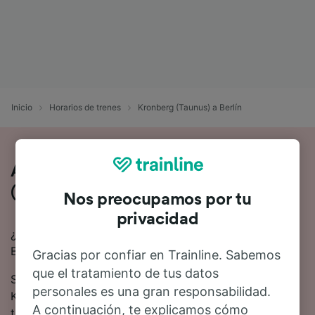
Inicio
Horarios de trenes
Kronberg (Taunus) a Berlín
Así es viajar en tren de Kronberg
(Taunus) a Berlín
Nos preocupamos por tu
privacidad
¿Buscas información para ir de Kronberg (Taunus) a
Berlín en tren? Empieza tu viaje con nosotros.
Gracias por confiar en Trainline. Sabemos
que el tratamiento de tus datos
Se tardan 4 horas 52 minutos de media en viajar de
personales es una gran responsabilidad.
Kronberg (Taunus) a Berlín en tren. Alrededor de 28
A continuación, te explicamos cómo
trenes trenes salen cada día en esta ruta.