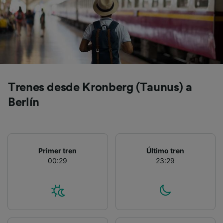
precisa. Analizar activamente las
características del dispositivo para su
identificación. Almacenar la información en un
dispositivo y/o acceder a ella. Publicidad y
contenido personalizados, medición de
publicidad y contenido, investigación de
audiencia y desarrollo de servicios.
Lista de asociados (proveedores)
Trenes desde Kronberg (Taunus) a
Berlín
Primer tren
Último tren
00:29
23:29