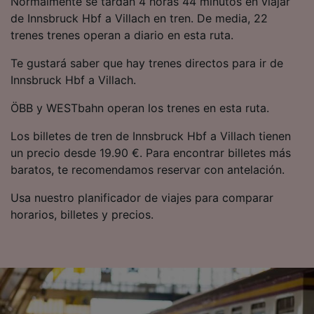
Normalmente se tardan 4 horas 44 minutos en viajar
precisa. Analizar activamente las
de Innsbruck Hbf a Villach en tren. De media, 22
características del dispositivo para su
trenes trenes operan a diario en esta ruta.
identificación. Almacenar la información en un
dispositivo y/o acceder a ella. Publicidad y
Te gustará saber que hay trenes directos para ir de
contenido personalizados, medición de
publicidad y contenido, investigación de
Innsbruck Hbf a Villach.
audiencia y desarrollo de servicios.
ÖBB y WESTbahn operan los trenes en esta ruta.
Lista de asociados (proveedores)
Los billetes de tren de Innsbruck Hbf a Villach tienen
un precio desde 19.90 €. Para encontrar billetes más
baratos, te recomendamos reservar con antelación.
Usa nuestro planificador de viajes para comparar
horarios, billetes y precios.