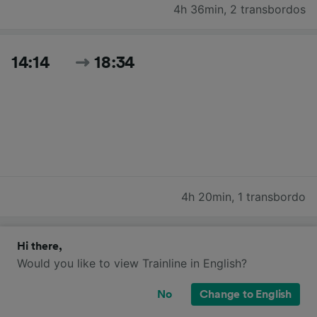
4h 36min
,
2 transbordos
14:14
18:34
4h 20min
,
1 transbordo
Buscar todos los horarios y precios de hoy
Hi there,
Would you like to view Trainline in English?
No
Change to English