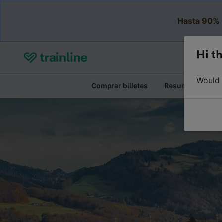
Hasta 90% 
Hi th
Would y
Comprar billetes
Resumen del viaj