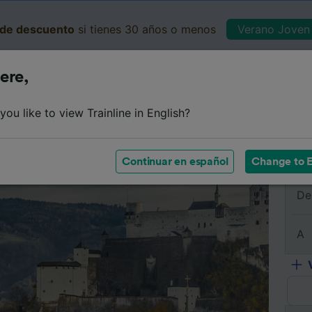
de descuento
si tienes 30 años o menos
Verano Joven 
ere,
Business
Cesta
Mis 
ou like to view Trainline in English?
e
Horarios
Clases
Servicios a bordo
Billetes de 
Continuar en español
Change to E
De
A