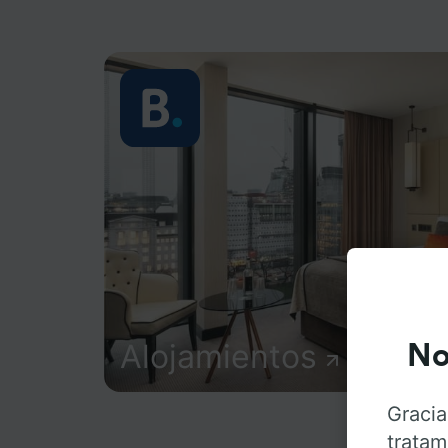
Alojamientos
No
Gracia
tratam