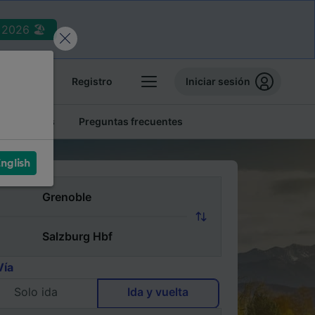
2026 🏖️
reservas
Registro
Iniciar sesión
tren baratos
Preguntas frecuentes
nglish
Vía
Solo ida
Ida y vuelta