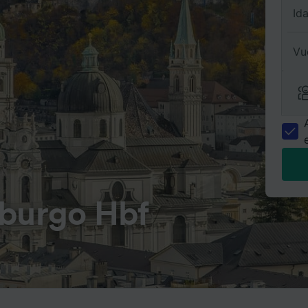
Id
Vu
zburgo Hbf