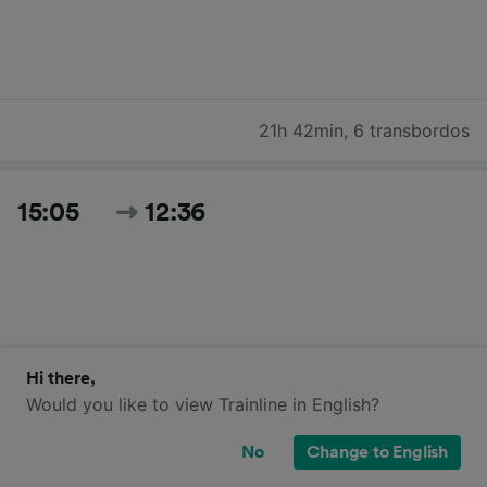
21h 42min
,
6 transbordos
15:05
12:36
Hi there,
Would you like to view Trainline in English?
21h 31min
,
7 transbordos
No
Change to English