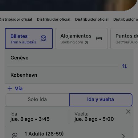
ial
Distribuidor oficial
Distribuidor oficial
Distribuidor oficial
Distribu
Alojamientos
Puntos de
Billetes
Booking.com
GetYourGuid
Tren y autobús
Vía
Solo ida
Ida y vuelta
Ida
Vuelta
1 Adulto (26-59)