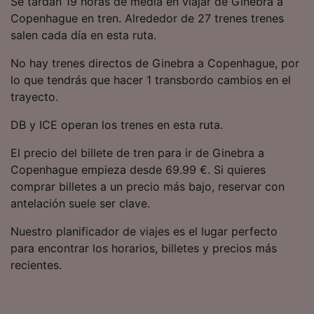
Se tardan 19 horas de media en viajar de Ginebra a
precisa. Analizar activamente las
Copenhague en tren. Alrededor de 27 trenes trenes
características del dispositivo para su
salen cada día en esta ruta.
identificación. Almacenar la información en un
dispositivo y/o acceder a ella. Publicidad y
No hay trenes directos de Ginebra a Copenhague, por
contenido personalizados, medición de
publicidad y contenido, investigación de
lo que tendrás que hacer 1 transbordo cambios en el
audiencia y desarrollo de servicios.
trayecto.
Lista de asociados (proveedores)
DB y ICE operan los trenes en esta ruta.
El precio del billete de tren para ir de Ginebra a
Copenhague empieza desde 69.99 €. Si quieres
comprar billetes a un precio más bajo, reservar con
antelación suele ser clave.
Nuestro planificador de viajes es el lugar perfecto
para encontrar los horarios, billetes y precios más
recientes.