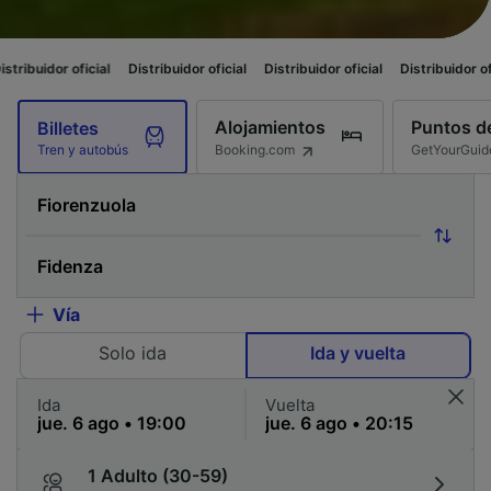
icial
Distribuidor oficial
Distribuidor oficial
Distribuidor oficial
Distri
Alojamientos
Puntos de
Billetes
Booking.com
GetYourGuid
Tren y autobús
Vía
Solo ida
Ida y vuelta
Ida
Vuelta
1 Adulto (30-59)