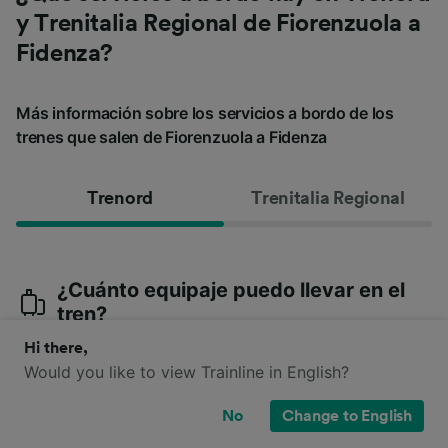
y Trenitalia Regional de Fiorenzuola a
Fidenza?
Más información sobre los servicios a bordo de los
trenes que salen de Fiorenzuola a Fidenza
Trenord
Trenitalia Regional
¿Cuánto equipaje puedo llevar en el
tren?
Hi there,
Cada pasajero puede llevar piezas de equipaje
que no
superen el tamaño de 80x110x40 cm
, siempre que no
Would you like to view Trainline in English?
contenga sustancias malolientes, nocivas o peligrosas.
No
Change to English
El equipaje debe colocarse
en los espacios habilitados en el
tren
, no debe causar molestias o daños a los demás pasajeros,