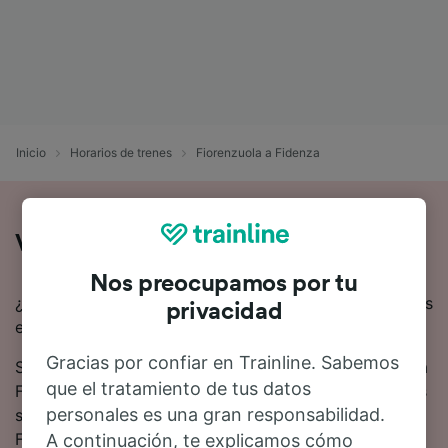
Inicio
Horarios de trenes
Fiorenzuola a Fidenza
Viaje en tren de Fiorenzuola a Fidenza
Nos preocupamos por tu
¿Quieres viajar en tren de Fiorenzuola a Fidenza? Estás
privacidad
en el lugar adecuado.
Gracias por confiar en Trainline. Sabemos
Se estima que el viaje en tren desde Fiorenzuola hasta
que el tratamiento de tus datos
Fidenza dura 25 minutos en promedio. 5 trenes trenes
personales es una gran responsabilidad.
suelen circular todos los días desde Fiorenzuola a
Fidenza.
A continuación, te explicamos cómo