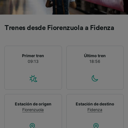
precisa. Analizar activamente las
características del dispositivo para su
identificación. Almacenar la información en un
dispositivo y/o acceder a ella. Publicidad y
contenido personalizados, medición de
Trenes desde Fiorenzuola a Fidenza
publicidad y contenido, investigación de
audiencia y desarrollo de servicios.
Lista de asociados (proveedores)
Primer tren
Último tren
09:13
18:56
Estación de origen
Estación de destino
Fiorenzuola
Fidenza