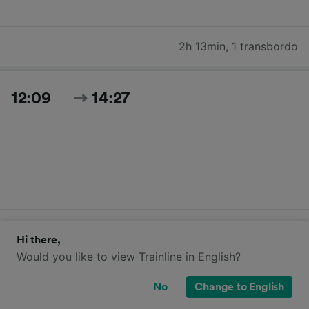
2h 13min
,
1 transbordo
12:09
14:27
2h 18min
,
1 transbordo
Hi there,
Would you like to view Trainline in English?
12:36
14:42
No
Change to English