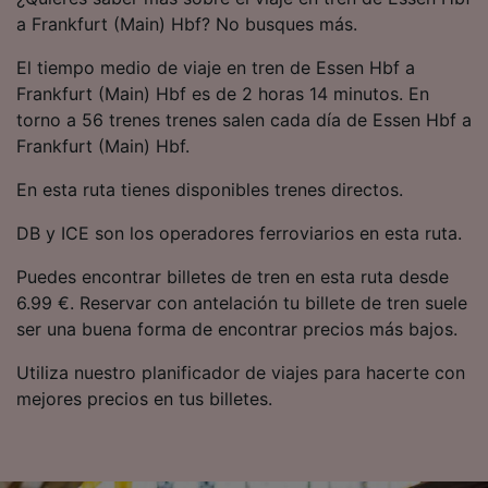
precisa. Analizar activamente las
a Frankfurt (Main) Hbf? No busques más.
características del dispositivo para su
identificación. Almacenar la información en un
El tiempo medio de viaje en tren de Essen Hbf a
dispositivo y/o acceder a ella. Publicidad y
Frankfurt (Main) Hbf es de 2 horas 14 minutos. En
contenido personalizados, medición de
torno a 56 trenes trenes salen cada día de Essen Hbf a
publicidad y contenido, investigación de
audiencia y desarrollo de servicios.
Frankfurt (Main) Hbf.
Lista de asociados (proveedores)
En esta ruta tienes disponibles trenes directos.
DB y ICE son los operadores ferroviarios en esta ruta.
Puedes encontrar billetes de tren en esta ruta desde
6.99 €. Reservar con antelación tu billete de tren suele
ser una buena forma de encontrar precios más bajos.
Utiliza nuestro planificador de viajes para hacerte con
mejores precios en tus billetes.