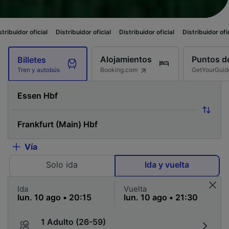
al
Distribuidor oficial
Distribuidor oficial
Distribuidor oficial
Distribuid
Alojamientos
Puntos de
Billetes
Booking.com
GetYourGuid
Tren y autobús
Vía
Solo ida
Ida y vuelta
Ida
Vuelta
1 Adulto (26-59)