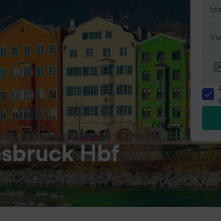
Id
Vu
nsbruck Hbf