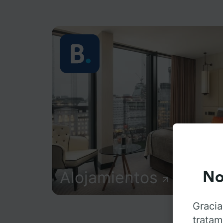
Alojamientos
No
Gracia
tratam