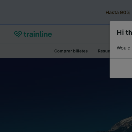
Hasta 90% 
Hi th
Would y
Comprar billetes
Resumen del viaj