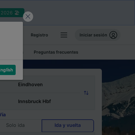
2026 🏖️
reservas
Registro
Iniciar sesión
tren baratos
Preguntas frecuentes
nglish
Vía
Solo ida
Ida y vuelta