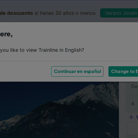
de descuento
si tienes 30 años o menos
Verano Joven 
ere,
Business
Cesta
Mis 
ou like to view Trainline in English?
e
Horarios
Clases
Servicios a bordo
Billetes de 
Continuar en español
Change to E
De
A