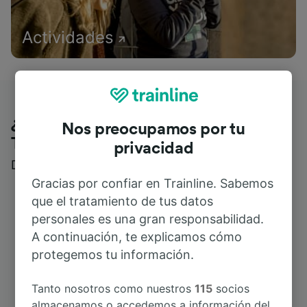
Actividades
¿Qué piensan nuestros clientes de
Nos preocupamos por tu
Trainline?
privacidad
Descubre reseñas reales de nuestros viajeros
Gracias por confiar en Trainline. Sabemos
que el tratamiento de tus datos
personales es una gran responsabilidad.
A continuación, te explicamos cómo
protegemos tu información.
Tanto nosotros como nuestros
115
socios
almacenamos o accedemos a información del