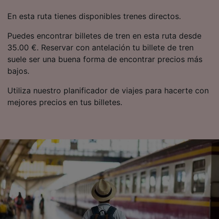
publicidad y contenido, investigación de
En esta ruta tienes disponibles trenes directos.
audiencia y desarrollo de servicios.
Puedes encontrar billetes de tren en esta ruta desde
Lista de asociados (proveedores)
35.00 €. Reservar con antelación tu billete de tren
suele ser una buena forma de encontrar precios más
bajos.
Utiliza nuestro planificador de viajes para hacerte con
mejores precios en tus billetes.