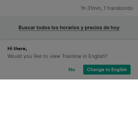
1h 31min
,
1 transbordo
Buscar todos los horarios y precios de hoy
Hi there,
Would you like to view Trainline in English?
¿Cómo reservar billetes de tren
No
Change to English
baratos de Dresde a Chemnitz?
Los precios de los billetes de tren para ir de Dresde
a Chemnitz comienzan desde tan solo 35 € para un
billete sencillo en clase turista si reservas con
antelación. Recuerda que los precios pueden variar
según la fecha y la hora de tu viaje.
1
.
Reserva tu billete de tren con antelación