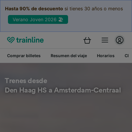
Hasta 90% de descuento
si tienes 30 años o menos
Verano Joven 2026 🏖️
Comprar billetes
Resumen del viaje
Horarios
Cla
Trenes desde
Den Haag HS a Amsterdam-Centraal