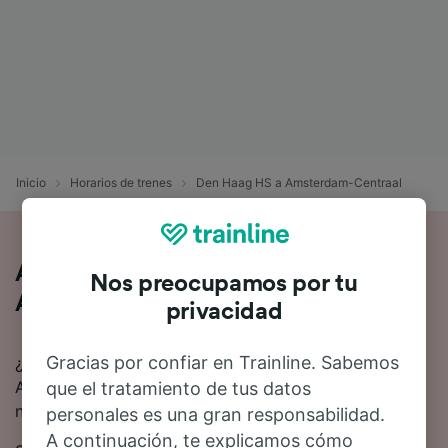
Inicio
Horarios de trenes
Den Haag HS a Amsterdam-Centraal
Así es viajar en tren de Den Haag HS a
Nos preocupamos por tu
Amsterdam-Centraal
privacidad
Gracias por confiar en Trainline. Sabemos
¿Buscas información para ir de Den Haag HS a
Amsterdam-Centraal en tren? Empieza tu viaje con
que el tratamiento de tus datos
nosotros.
personales es una gran responsabilidad.
A continuación, te explicamos cómo