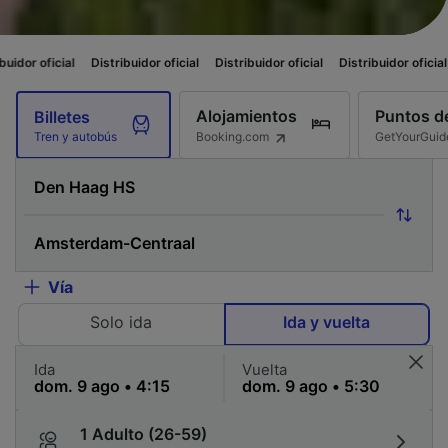
Distribuidor oficial
Distribuidor oficial
Distribuidor oficial
Distribuidor 
Alojamientos
Puntos de
Billetes
Booking.com
GetYourGuid
Tren y autobús
Vía
Solo ida
Ida y vuelta
Ida
Vuelta
1 Adulto (26-59)