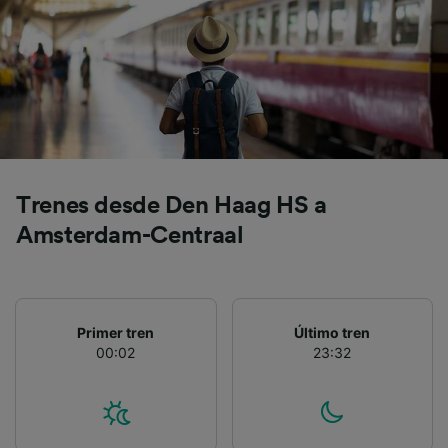
precisa. Analizar activamente las
características del dispositivo para su
identificación. Almacenar la información en un
dispositivo y/o acceder a ella. Publicidad y
contenido personalizados, medición de
publicidad y contenido, investigación de
audiencia y desarrollo de servicios.
Lista de asociados (proveedores)
Trenes desde Den Haag HS a
Amsterdam-Centraal
Primer tren
Último tren
00:02
23:32