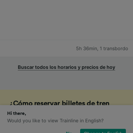
5h 36min
,
1 transbordo
Buscar todos los horarios y precios de hoy
¿Cómo reservar billetes de tren
baratos de Copenhague a
Hi there,
Would you like to view Trainline in English?
Estocolmo Central?