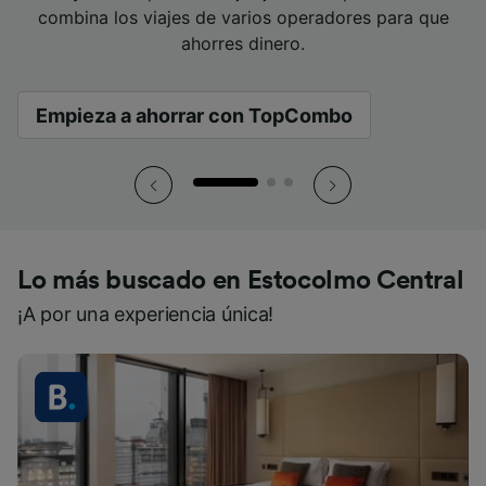
combina los viajes de varios operadores para que
combina los viajes de varios operadores para que
combina los viajes de varios operadores para que
viajar.
mano.
viajar.
mano.
viajar.
mano.
ahorres dinero.
ahorres dinero.
ahorres dinero.
Empieza a ahorrar con TopCombo
Empieza a ahorrar con TopCombo
Empieza a ahorrar con TopCombo
Lo más buscado en Estocolmo Central
¡A por una experiencia única!