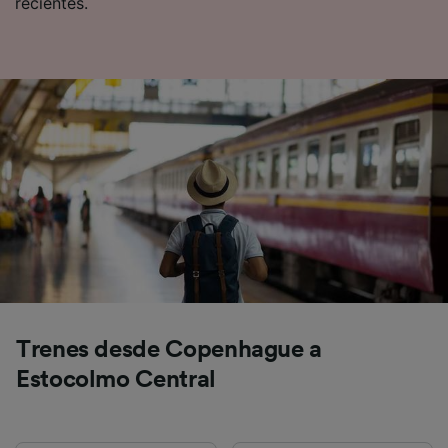
recientes.
Utilizar datos de localización geográfica
precisa. Analizar activamente las
características del dispositivo para su
identificación. Almacenar la información en un
dispositivo y/o acceder a ella. Publicidad y
contenido personalizados, medición de
publicidad y contenido, investigación de
audiencia y desarrollo de servicios.
Lista de asociados (proveedores)
Trenes desde Copenhague a
Estocolmo Central