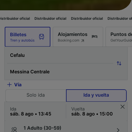
ficial
Distribuidor oficial
Distribuidor oficial
Distribuidor oficial
Distr
Alojamientos
Puntos de
Billetes
Booking.com
GetYourGuid
Tren y autobús
Vía
Solo ida
Ida y vuelta
Ida
Vuelta
1 Adulto (30-59)