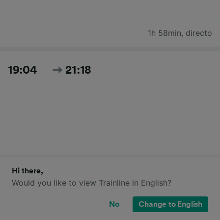
1h 58min
,
directo
19:04
21:18
2h 14min
,
directo
Hi there,
Would you like to view Trainline in English?
Buscar todos los horarios y precios de hoy
No
Change to English