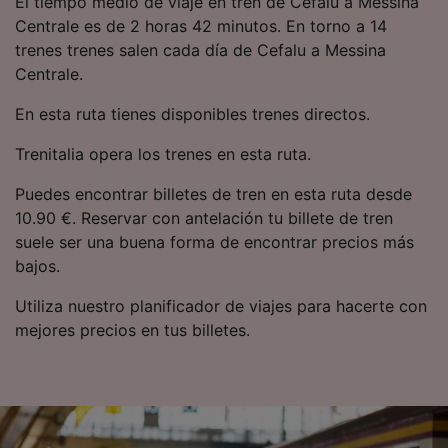
El tiempo medio de viaje en tren de Cefalu a Messina
precisa. Analizar activamente las
Centrale es de 2 horas 42 minutos. En torno a 14
características del dispositivo para su
trenes trenes salen cada día de Cefalu a Messina
identificación. Almacenar la información en un
dispositivo y/o acceder a ella. Publicidad y
Centrale.
contenido personalizados, medición de
publicidad y contenido, investigación de
En esta ruta tienes disponibles trenes directos.
audiencia y desarrollo de servicios.
Trenitalia opera los trenes en esta ruta.
Lista de asociados (proveedores)
Puedes encontrar billetes de tren en esta ruta desde
10.90 €. Reservar con antelación tu billete de tren
suele ser una buena forma de encontrar precios más
bajos.
Utiliza nuestro planificador de viajes para hacerte con
mejores precios en tus billetes.