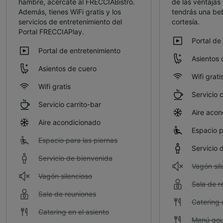
hambre, acércate al FRECCIABistrò.
de las ventajas
Además, tienes WiFi gratis y los
tendrás una be
servicios de entretenimiento del
cortesía.
Portal FRECCIAPlay.
Portal de
Portal de entretenimiento
Asientos 
Asientos de cuero
Wifi grati
Wifi gratis
Servicio c
Servicio carrito-bar
Aire acon
Aire acondicionado
Espacio p
Espacio para las piernas
Servicio 
Servicio de bienvenida
Vagón sil
Vagón silencioso
Sala de r
Sala de reuniones
Catering 
Catering en el asiento
Menú go