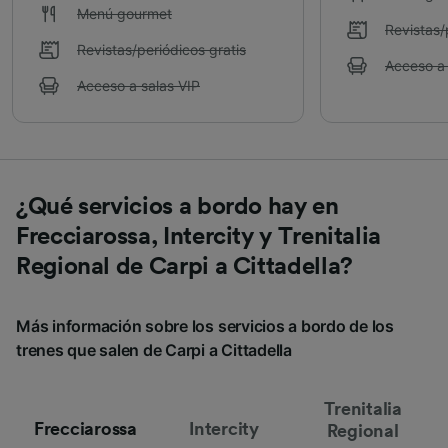
Menú gourmet
Revistas/
Revistas/periódicos gratis
Acceso a 
Acceso a salas VIP
¿Qué servicios a bordo hay en
Frecciarossa, Intercity y Trenitalia
Regional de Carpi a Cittadella?
Más información sobre los servicios a bordo de los
trenes que salen de Carpi a Cittadella
Trenitalia
Frecciarossa
Intercity
Regional