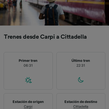
precisa. Analizar activamente las
características del dispositivo para su
identificación. Almacenar la información en un
dispositivo y/o acceder a ella. Publicidad y
contenido personalizados, medición de
publicidad y contenido, investigación de
audiencia y desarrollo de servicios.
Trenes desde Carpi a Cittadella
Lista de asociados (proveedores)
Primer tren
Último tren
06:31
22:31
Estación de origen
Estación de destino
Carpi
Cittadella