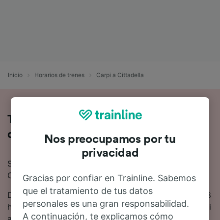
Inicio
Horarios de trenes
Carpi a Cittadella
Toda la información sobre los trenes
de Carpi a Cittadella
Nos preocupamos por tu
privacidad
Si quieres saber más sobre el viaje en tren de Carpi a
Cittadella, no busques más.
Gracias por confiar en Trainline. Sabemos
que el tratamiento de tus datos
De media, el viaje en tren de Carpi a Cittadella es de 8
personales es una gran responsabilidad.
horas 14 minutos. Hasta 3 trenes trenes salen de Carpi
A continuación, te explicamos cómo
a Cittadella cada día.