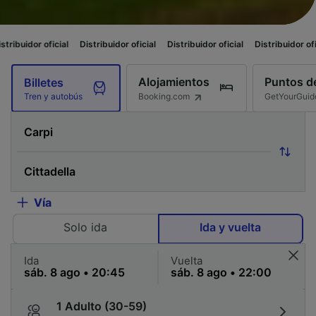
cial
Distribuidor oficial
Distribuidor oficial
Distribuidor oficial
Distrib
Alojamientos
Puntos de
Billetes
Booking.com
GetYourGuid
Tren y autobús
Vía
Solo ida
Ida y vuelta
Ida
Vuelta
1 Adulto (30-59)