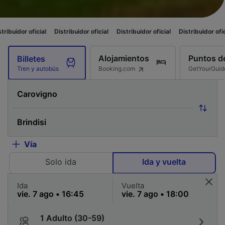
ficial
Distribuidor oficial
Distribuidor oficial
Distribuidor oficial
Distri
Alojamientos
Puntos de
Billetes
Booking.com
GetYourGuid
Tren y autobús
Vía
Solo ida
Ida y vuelta
Ida
Vuelta
1 Adulto (30-59)