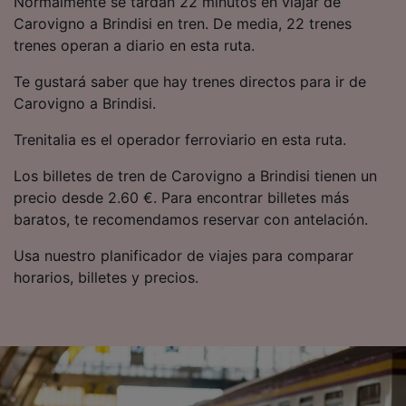
Normalmente se tardan 22 minutos en viajar de
precisa. Analizar activamente las
Carovigno a Brindisi en tren. De media, 22 trenes
características del dispositivo para su
trenes operan a diario en esta ruta.
identificación. Almacenar la información en un
dispositivo y/o acceder a ella. Publicidad y
Te gustará saber que hay trenes directos para ir de
contenido personalizados, medición de
publicidad y contenido, investigación de
Carovigno a Brindisi.
audiencia y desarrollo de servicios.
Trenitalia es el operador ferroviario en esta ruta.
Lista de asociados (proveedores)
Los billetes de tren de Carovigno a Brindisi tienen un
precio desde 2.60 €. Para encontrar billetes más
baratos, te recomendamos reservar con antelación.
Usa nuestro planificador de viajes para comparar
horarios, billetes y precios.