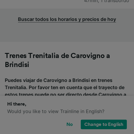
47min
,
1 transbordo
Buscar todos los horarios y precios de hoy
Trenes Trenitalia de Carovigno a
Brindisi
Puedes viajar de Carovigno a Brindisi en trenes
Trenitalia. Por favor ten en cuenta que el trayecto de
estos trenes puede no ser directo desde Carovigno a
Brindisi, por lo que es conveniente que compruebes si
Hi there,
es necesario hacer transbordo al buscar tus billetes.
Would you like to view Trainline in English?
No
Change to English