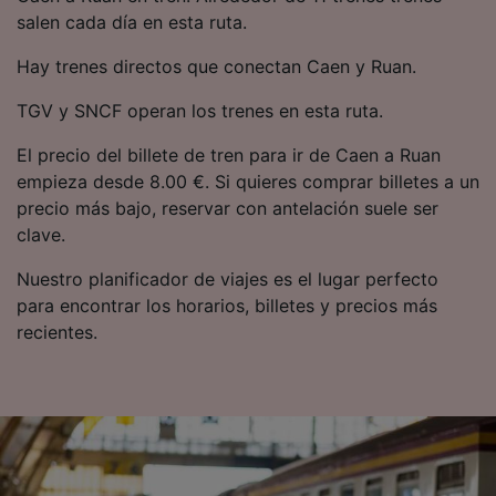
precisa. Analizar activamente las
salen cada día en esta ruta.
características del dispositivo para su
identificación. Almacenar la información en un
Hay trenes directos que conectan Caen y Ruan.
dispositivo y/o acceder a ella. Publicidad y
contenido personalizados, medición de
TGV y SNCF operan los trenes en esta ruta.
publicidad y contenido, investigación de
audiencia y desarrollo de servicios.
El precio del billete de tren para ir de Caen a Ruan
empieza desde 8.00 €. Si quieres comprar billetes a un
Lista de asociados (proveedores)
precio más bajo, reservar con antelación suele ser
clave.
Nuestro planificador de viajes es el lugar perfecto
para encontrar los horarios, billetes y precios más
recientes.