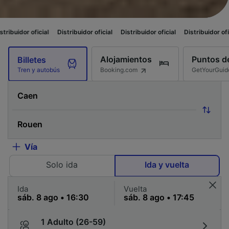
al
Distribuidor oficial
Distribuidor oficial
Distribuidor oficial
Distribui
Alojamientos
Puntos de
Billetes
Booking.com
GetYourGuid
Tren y autobús
Vía
Solo ida
Ida y vuelta
Ida
Vuelta
1 Adulto (26-59)