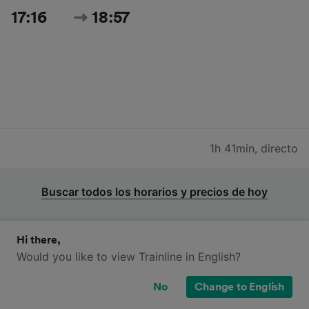
17:16
18:57
1h 41min
,
directo
Buscar todos los horarios y precios de hoy
Hi there,
Would you like to view Trainline in English?
Trenes TGV y SNCF de Caen a Ruan
No
Change to English