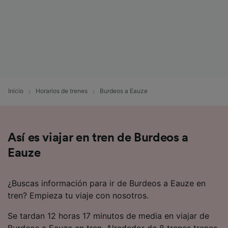
tratamos los datos para proporcionar:
Utilizar datos de localización geográfica
precisa. Analizar activamente las
características del dispositivo para su
identificación. Almacenar la información en un
dispositivo y/o acceder a ella. Publicidad y
contenido personalizados, medición de
publicidad y contenido, investigación de
audiencia y desarrollo de servicios.
Inicio
Horarios de trenes
Burdeos a Eauze
Lista de asociados (proveedores)
Así es viajar en tren de Burdeos a
Eauze
¿Buscas información para ir de Burdeos a Eauze en
tren? Empieza tu viaje con nosotros.
Se tardan 12 horas 17 minutos de media en viajar de