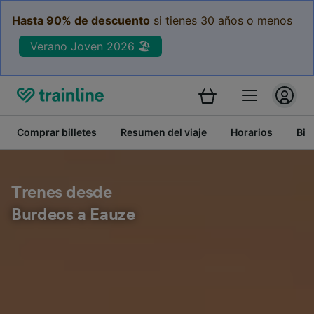
Hasta 90% de descuento
si tienes 30 años o menos
Verano Joven 2026 🏖️
Comprar billetes
Resumen del viaje
Horarios
Bil
Trenes desde
Burdeos a Eauze