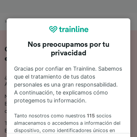
Inicio
Horarios de trenes
Brunnen a Zúrich
Nos preocupamos por tu
Cómo es el viaje de Brunnen a Zúrich
privacidad
en tren
Gracias por confiar en Trainline. Sabemos
que el tratamiento de tus datos
¿Estás pensando en ir en tren de Brunnen a Zúrich?
Aquí tienes toda la información.
personales es una gran responsabilidad.
A continuación, te explicamos cómo
Normalmente se tardan 1 hora 3 minutos en viajar de
protegemos tu información.
Brunnen a Zúrich en tren. De media, 39 trenes trenes
operan a diario en esta ruta.
Tanto nosotros como nuestros
115
socios
almacenamos o accedemos a información del
Te gustará saber que hay trenes directos para ir de
dispositivo, como identificadores únicos en
Brunnen a Zúrich.