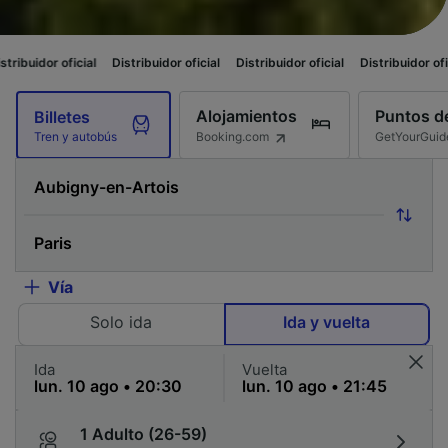
l
Distribuidor oficial
Distribuidor oficial
Distribuidor oficial
Distribuid
Alojamientos
Puntos de
Billetes
Booking.com
GetYourGuid
Tren y autobús
Vía
Solo ida
Ida y vuelta
Ida
Vuelta
1 Adulto (26-59)