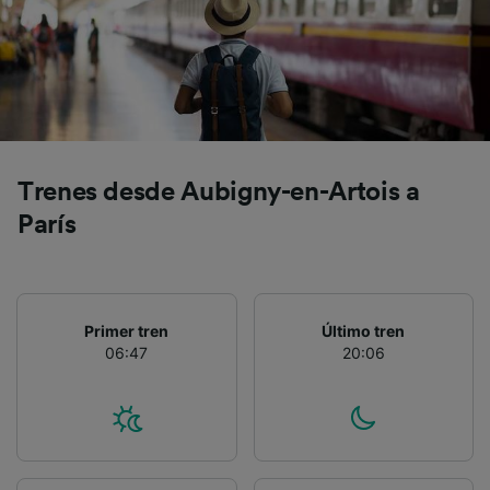
precisa. Analizar activamente las
características del dispositivo para su
identificación. Almacenar la información en un
dispositivo y/o acceder a ella. Publicidad y
contenido personalizados, medición de
publicidad y contenido, investigación de
audiencia y desarrollo de servicios.
Lista de asociados (proveedores)
Trenes desde Aubigny-en-Artois a
París
Primer tren
Último tren
06:47
20:06