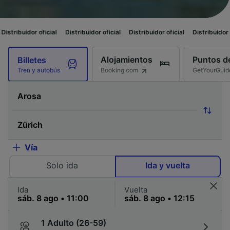
cial
Distribuidor oficial
Distribuidor oficial
Distribuidor oficial
Distrib
Alojamientos
Puntos de
Billetes
Booking.com
GetYourGuid
Tren y autobús
Vía
Solo ida
Ida y vuelta
Ida
Vuelta
1 Adulto (26-59)