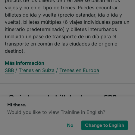
precios de los billetes de tren SBB se basan en los
viajes y no en el tipo de trenes. Puedes encontrar
billetes de ida y vuelta (precio estándar, ida o ida y
vuelta), billetes múltiples (6 viajes individuales para un
itinerario predeterminado) y billetes interurbanos
(incluido un pase de transporte de un día para el
transporte en común de las ciudades de origen o
destino).
Más información
SBB
/
Trenes en Suiza
/
Trenes en Europa
¿Qué clases de billetes hay en SBB
Hi there,
Intercity y SBB Eurocity para ir de
Would you like to view Trainline in English?
Arosa a Zúrich?
No
Change to English
Compara las diferentes clases que ofrecen SBB