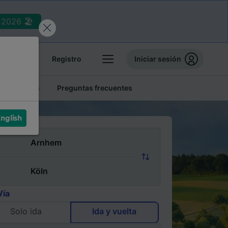
2026 🏖️
reservas
Registro
Iniciar sesión
tren baratos
Preguntas frecuentes
nglish
Vía
Solo ida
Ida y vuelta