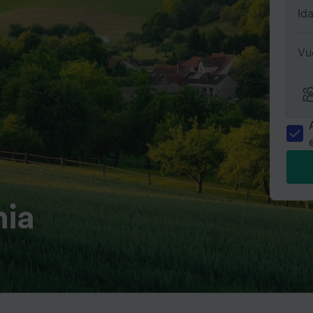
Id
Vu
nia