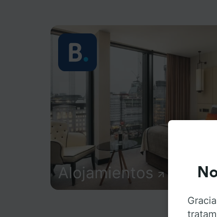
Alojamientos
No
Gracia
tratam