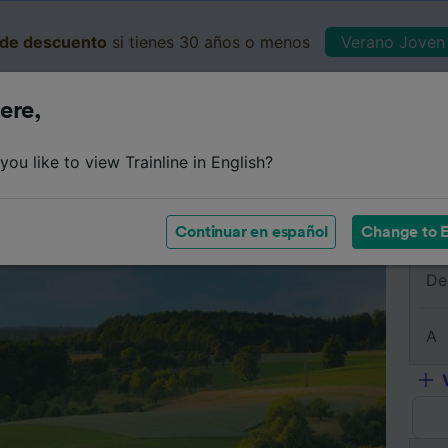
de descuento
si tienes 30 años o menos
Verano Joven 
ere,
Business
Cesta
Mis 
ou like to view Trainline in English?
e
Horarios
Clases
Servicios a bordo
Billetes de 
Continuar en español
Change to E
De
A