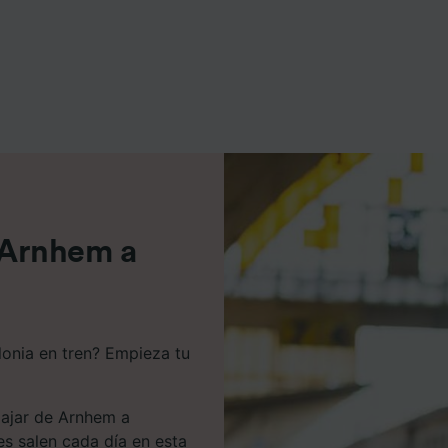
e asociados (proveedores)
e Arnhem a
lonia en tren? Empieza tu
iajar de Arnhem a
es salen cada día en esta