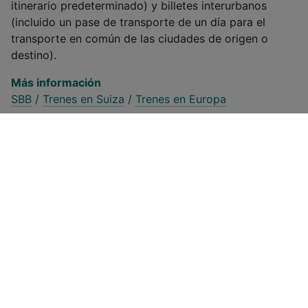
itinerario predeterminado) y billetes interurbanos
(incluido un pase de transporte de un día para el
transporte en común de las ciudades de origen o
destino).
Más información
SBB
/
Trenes en Suiza
/
Trenes en Europa
¿Cómo reservar billetes de tren
baratos de Appenzell a Herisau?
1
.
Reserva tu billete de tren con antelación
Por lo general, cuanto antes reserves tu billete, más
barato te saldrá. La mayoría de las compañías
ferroviarias ponen sus billetes a la venta con entre 3 y
6 meses de antelación. Si ya sabes cuándo viajarás, te
recomendamos reservar tu billete de Appenzell a