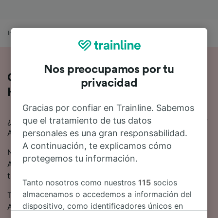
Inicio
Horarios de trenes
Appenzell a Herisau
Nos preocupamos por tu
Cómo es el viaje de Appenzell a
privacidad
Herisau en tren
Gracias por confiar en Trainline. Sabemos
que el tratamiento de tus datos
¿Estás pensando en ir en tren de Appenzell a Herisau?
personales es una gran responsabilidad.
Aquí tienes toda la información.
A continuación, te explicamos cómo
Normalmente se tardan 33 minutos en viajar de
protegemos tu información.
Appenzell a Herisau en tren. De media, 40 trenes
trenes operan a diario en esta ruta.
Tanto nosotros como nuestros
115
socios
almacenamos o accedemos a información del
Te gustará saber que hay trenes directos para ir de
dispositivo, como identificadores únicos en
Appenzell a Herisau.
las cookies para tratar datos personales.