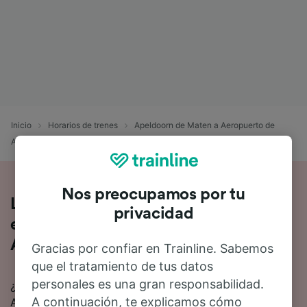
Inicio
Horarios de trenes
Apeldoorn de Maten a Aeropuerto de
Amsterdam Schiphol
Nos preocupamos por tu
Lo que tienes que saber sobre el viaje
privacidad
en tren de Apeldoorn de Maten a
Aeropuerto de Amsterdam Schiphol
Gracias por confiar en Trainline. Sabemos
que el tratamiento de tus datos
personales es una gran responsabilidad.
¿Quieres saber más sobre el viaje en tren de
A continuación, te explicamos cómo
Apeldoorn de Maten a Aeropuerto de Amsterdam