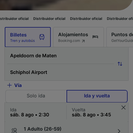
ficial
Distribuidor oficial
Distribuidor oficial
Distribuidor oficial
Distr
Alojamientos
Puntos de
Billetes
Booking.com
GetYourGuid
Tren y autobús
Vía
Solo ida
Ida y vuelta
Ida
Vuelta
1 Adulto (26-59)