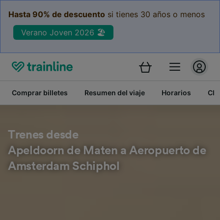
Hasta 90% de descuento
si tienes 30 años o menos
Verano Joven 2026 🏖️
Comprar billetes
Resumen del viaje
Horarios
Cla
Trenes desde
Apeldoorn de Maten a Aeropuerto de
Amsterdam Schiphol