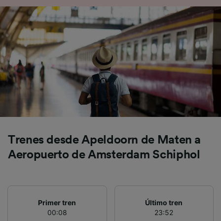
precisa. Analizar activamente las
características del dispositivo para su
identificación. Almacenar la información en un
dispositivo y/o acceder a ella. Publicidad y
contenido personalizados, medición de
publicidad y contenido, investigación de
audiencia y desarrollo de servicios.
Lista de asociados (proveedores)
Trenes desde Apeldoorn de Maten a
Aeropuerto de Amsterdam Schiphol
Primer tren
Último tren
00:08
23:52