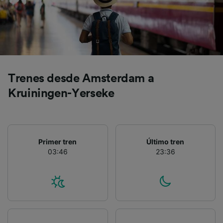
precisa. Analizar activamente las
características del dispositivo para su
identificación. Almacenar la información en un
dispositivo y/o acceder a ella. Publicidad y
contenido personalizados, medición de
publicidad y contenido, investigación de
audiencia y desarrollo de servicios.
Trenes desde Amsterdam a
Lista de asociados (proveedores)
Kruiningen-Yerseke
Primer tren
Último tren
03:46
23:36