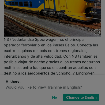
NS (Nederlandse Spoorwegen) es el principal
operador ferroviario en los Países Bajos. Conecta las
cuatro esquinas del país con trenes regionales,
interurbanos y de alta velocidad. Con NS también es
posible viajar de noche gracias a los trenes nocturnos
multilínea, entre los que se encuentran aquellos con
destino a los aeropuertos de Schiphol y Eindhoven.
Todos los trenes están equipados con dos clases de
Hi there,
comodidad: Segunda Clase y Primera Clase.
Would you like to view Trainline in English?
Más información
No
Change to English
NS