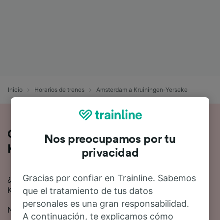
Inicio
Horarios de trenes
Amsterdam a Kruiningen-Yerseke
Cómo es el viaje de Amsterdam a
Nos preocupamos por tu
Kruiningen-Yerseke en tren
privacidad
Gracias por confiar en Trainline. Sabemos
¿Estás pensando en ir en tren de Amsterdam a
Kruiningen-Yerseke? Aquí tienes toda la información.
que el tratamiento de tus datos
personales es una gran responsabilidad.
Normalmente se tardan 2 horas 25 minutos en viajar
A continuación, te explicamos cómo