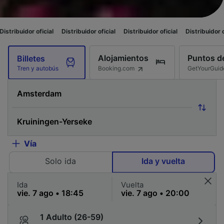
cial
Distribuidor oficial
Distribuidor oficial
Distribuidor oficial
Distrib
Alojamientos
Puntos de
Billetes
Booking.com
GetYourGuid
Tren y autobús
Vía
Solo ida
Ida y vuelta
Ida
Vuelta
1 Adulto (26-59)